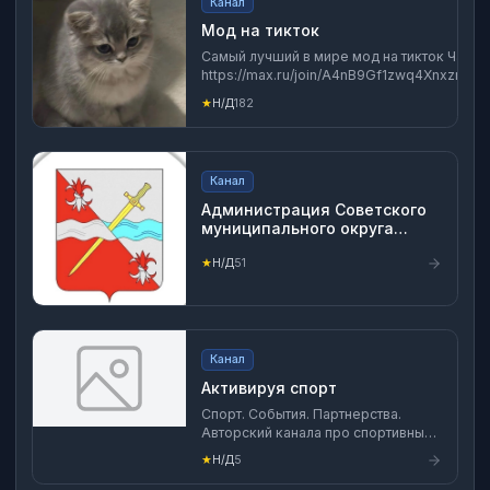
Канал
Мод на тикток
Самый лучший в мире мод на тикток Чат -
https://max.ru/join/A4nB9Gf1zwq4Xnxzr
★
Н/Д
182
Канал
Администрация Советского
муниципального округа
Ставропольского края
★
Н/Д
51
Канал
Активируя спорт
Спорт. События. Партнерства.
Авторский канала про спортивные
события, маркетинг и партнерские
★
Н/Д
5
интеграции на них. Субъективно, но
искренне.