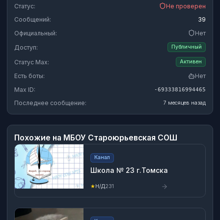
Статус:
Не проверен
Сообщений:
39
Официальный:
Нет
Доступ:
Публичный
Статус Max:
Активен
Есть боты:
Нет
Max ID:
-69333816994465
Последнее сообщение:
7 месяцев назад
Похожие на
МБОУ Староюрьевская СОШ
Канал
Школа № 23 г.Томска
★
Н/Д
231