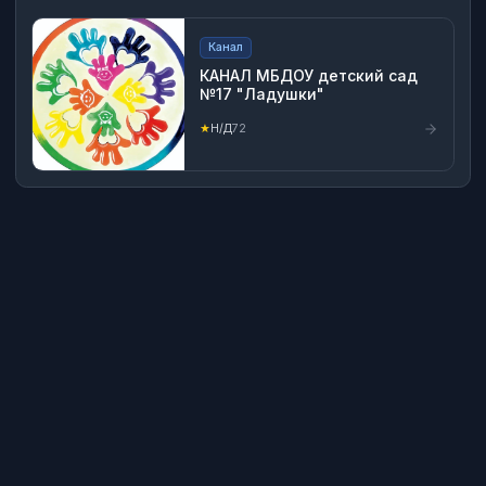
Канал
КАНАЛ МБДОУ детский сад
№17 "Ладушки"
★
Н/Д
72