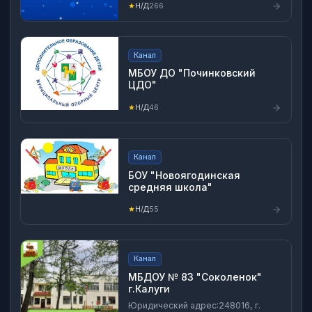
★
Н/Д
266
Федерации в информационно-
телекоммуникационной сети
«Интернет» www.torgi.gov.ru
Канал
МБОУ ДО "Починковский
ЦДО"
★
Н/Д
46
Канал
БОУ "Новоягодинская
средняя школа"
★
Н/Д
55
Канал
МБДОУ № 83 "Соколенок"
г.Калуги
Юридический адрес:248016, г.