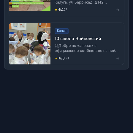
Калуга, ул. Баррикад, д.142
Телефон:+7(4842)54-25-13
★
Н/Д
27
http://ds083.kaluga.ru https://ok.ru/
https://vk.com/club210526213
Канал
10 школа Чайковский
🤗Добро пожаловать в
официальное сообщество нашей
школы 10 г.Чайковский —
★
Н/Д
491
пространство, где традиции
встречаются с инновациями, а
талант находит путь к успеху!💪 💫
Мы — школа, которой гордится
город Чайковский!