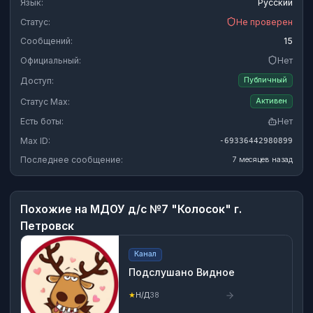
Язык:
Русский
Статус:
Не проверен
Сообщений:
15
Официальный:
Нет
Доступ:
Публичный
Статус Max:
Активен
Есть боты:
Нет
Max ID:
-69336442980899
Последнее сообщение:
7 месяцев назад
Похожие на
МДОУ д/с №7 "Колосок" г.
Петровск
Канал
Подслушано Видное
★
Н/Д
38