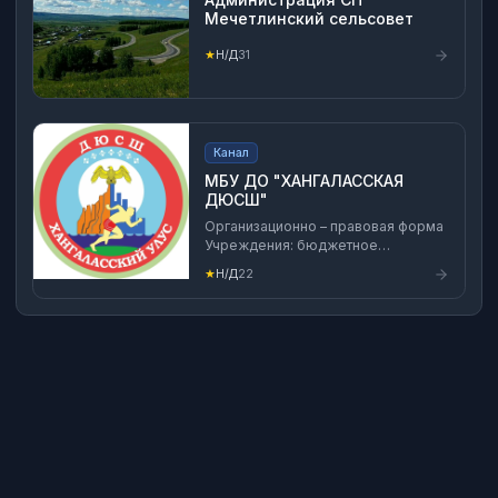
Мечетлинский сельсовет
★
Н/Д
31
Канал
МБУ ДО "ХАНГАЛАССКАЯ
ДЮСШ"
Организационно – правовая форма
Учреждения: бюджетное
учреждение Тип учреждения:
★
Н/Д
22
учреждение дополнительного
образования Официальное полное
наименование Учреждения:
Муниципальное бюджетное
учреждение дополнительного
образования «Хангаласская
детско-юношеская спортивная
школа» Муниципального района
«Хангаласский улус» Республики
Саха (Якутия)