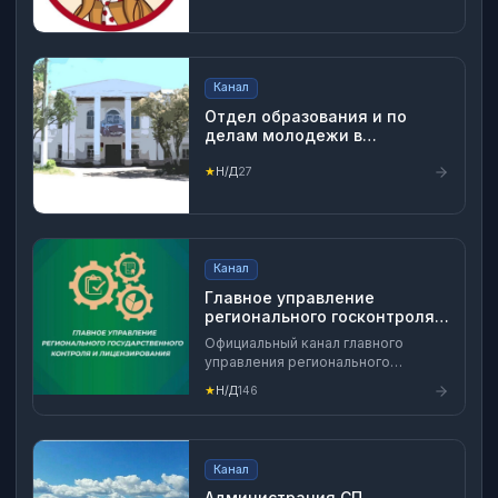
Канал
Отдел образования и по
делам молодежи в
Сернурском районе
★
Н/Д
27
Канал
Главное управление
регионального госконтроля
Хабаровского края
Официальный канал главного
управления регионального
государственного контроля и
★
Н/Д
146
лицензирования Правительства
Хабаровского края Сообщить о
проблеме⬇️
https://dom.gosuslugi.ru/
Канал
Администрация СП