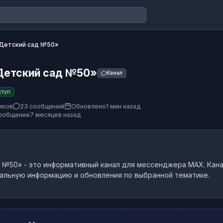
Детский сад №50»
етский сад №50»
Канал
ступ
иков
23 сообщений
Обновлено
1 мин назад
ообщение
7 месяцев назад
д №50»
- это
информативный канал
для мессенджера MAX.
Кана
альную информацию и обновления по выбранной тематике.