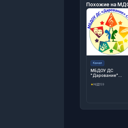
Похожие на
МДО
Канал
МБДОУ ДС
"Дарование"
Ташлинский рай
★
Н/Д
159