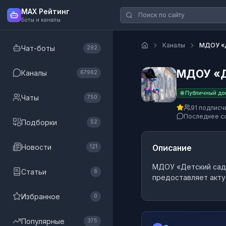
MAX Рейтинг
Боты и каналы
Каналы
МДОУ «
Чат-боты
292
МДОУ «Д
Каналы
67962
🌐 Публичный до
Чаты
750
91 подписч
Последнее с
Подборки
52
Новости
Описание
121
МДОУ «Детский са
Статьи
6
предоставляет акту
Избранное
0
Популярные
375