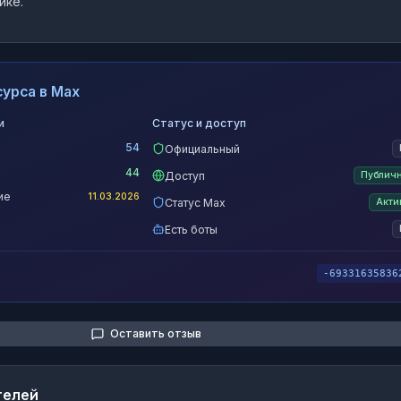
ике.
урса в Max
и
Статус и доступ
54
Официальный
44
Доступ
Публич
ие
11.03.2026
Статус Max
Акти
Есть боты
-69331635836
Оставить отзыв
телей