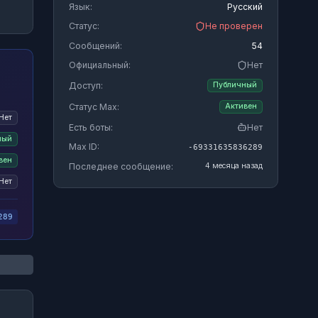
Язык:
Русский
Статус:
Не проверен
Сообщений:
54
Официальный:
Нет
Доступ:
Публичный
Статус Max:
Активен
Нет
Есть боты:
Нет
ный
Max ID:
-69331635836289
вен
Последнее сообщение:
4 месяца назад
Нет
289