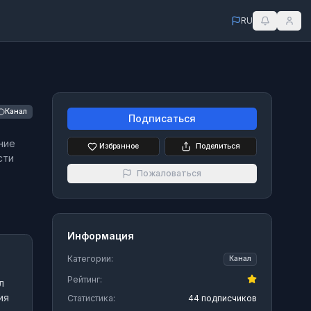
RU
Канал
Подписаться
ние
Избранное
Поделиться
сти
Пожаловаться
Информация
Категории:
Канал
Рейтинг:
л
ия
Статистика:
44 подписчиков