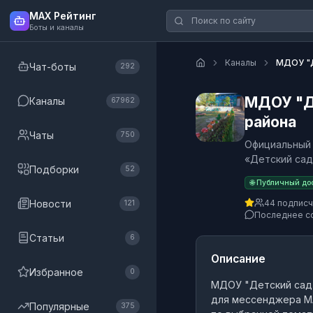
MAX Рейтинг
Боты и каналы
Каналы
МДОУ "Д
Чат-боты
292
МДОУ "Де
Каналы
67962
района
Чаты
750
Официальный
«Детский сад
Подборки
52
🌐 Публичный до
Новости
44 подпис
121
Последнее с
Статьи
6
Описание
Избранное
0
МДОУ "Детский сад 
для мессенджера M
Популярные
375