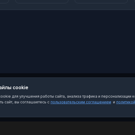
Московская область,
Пушкино, 2-ой
Некрасовский проезд,
4. 📞Контакты
администрации:
+74959933607; pysh-
shkola1@yandex.ru 🕘
Приемные часы
директора: Пн 14:00-
17:00 Чт 15:00-18:00
айлы cookie
okie для улучшения работы сайта, анализа трафика и персонализации к
ь сайт, вы соглашаетесь с
пользовательским соглашением
и
политико
Категории
Пра