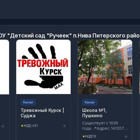
У "Детский сад "Ручеек" п.Нива Питерского райо
Канал
Канал
Тревожный Курск |
Школа №1,
Суджа
Пушкино
Существует с 1936
★
Н/Д
1,481
года. 📍Адрес: 141207,
Российская
★
Н/Д
118
Федерация,