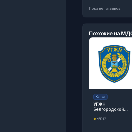
Пока нет отзывов.
Похожие на
МДО
Канал
УГЖН
Белгородской
области
★
Н/Д
47