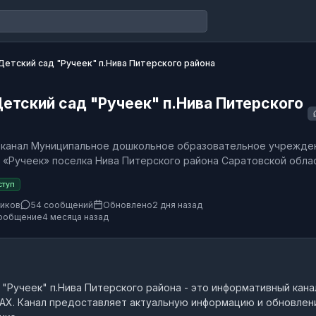
етский сад "Ручеек" п.Нива Питерского района
тский сад "Ручеек" п.Нива Питерского
 канал Муниципальное дошкольное образовательное учрежде
 «Ручеек» поселка Нива Питерского района Саратовской обла
ступ
чиков
54 сообщений
Обновлено
2 дня назад
ообщение
4 месяца назад
"Ручеек" п.Нива Питерского района
- это
информативный кана
AX.
Канал предоставляет актуальную информацию и обновлен