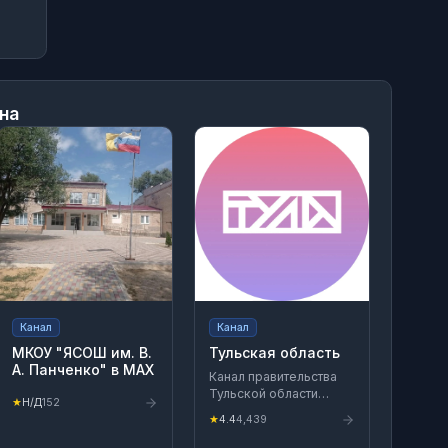
на
Канал
Канал
МКОУ "ЯСОШ им. В.
Тульская область
А. Панченко" в МАХ
Канал правительства
Тульской области
★
Н/Д
152
Портал: tularegion.ru
★
4.4
4,439
Вконтакте:
vk.com/tularegion71