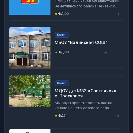
Официальный канал администрации
Земетчинского района Пензенской
области
★
Н/Д
100
Канал
МБОУ "Вадинская СОШ"
★
Н/Д
108
Канал
МДОУ д/с №33 «Светлячок»
с. Прасковея
Мы рады приветствовать вас на
канале нашего детского сада.
Здесь мы делимся всеми нашими
★
Н/Д
64
новостями и информацией о
праздниках и мероприятиях.
Заведующий: Кузьмина Ольга