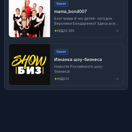
Викторовна
Канал
mama_bond007
Блог мамы 6-ых детей- погодок
Вероники Бондаренко! Здесь все о
материнстве без прикрас❤️ по
★
Н/Д
28,389
рекламе https://t.me/ksuulover
Канал
Изнанка шоу-бизнеса
Новости Российского шоу-
бизнеса!
★
Н/Д
620