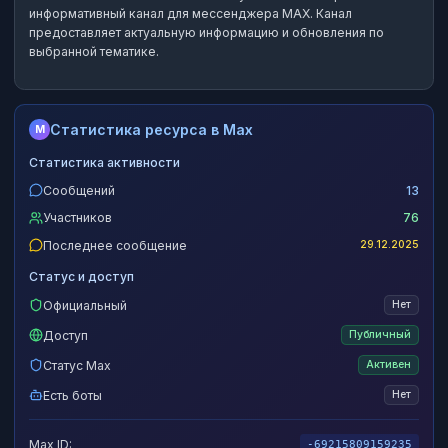
информативный канал
для мессенджера MAX.
Канал
предоставляет актуальную информацию и обновления по
выбранной тематике.
Статистика ресурса в Max
M
Статистика активности
Сообщений
13
Участников
76
Последнее сообщение
29.12.2025
Статус и доступ
Официальный
Нет
Доступ
Публичный
Статус Max
Активен
Есть боты
Нет
Max ID:
-69215809159235