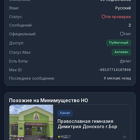
Язык:
Русский
Статус:
Не проверен
Сообщений:
2
Официальный:
Нет
Доступ:
Публичный
Статус Max:
Активен
Есть боты:
Нет
Max ID:
-69137714107840
Последнее сообщение:
8 месяцев назад
Похожие на
Минимущество НО
Канал
Православная гимназия
Димитрия Донского г.Бор
★
Н/Д
27