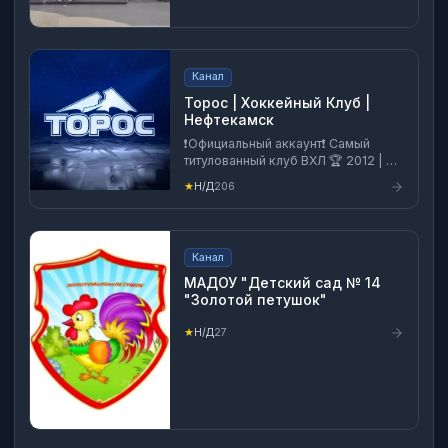
Канал
Торос | Хоккейный Клуб |
Нефтекамск
❗Официальный аккаунт❗ Самый
титулованный клуб ВХЛ 🏆 2012 | 🏆
2013 | 🏆 2015
★
Н/Д
206
Канал
МАДОУ "Детский сад № 14
"Золотой петушок"
★
Н/Д
27