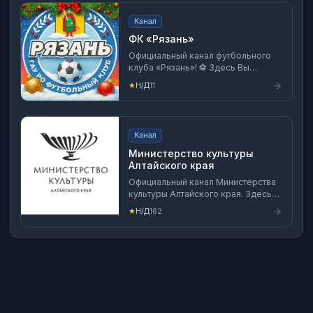
Канал
ФК «Рязань»
Официальный канал футбольного
клуба «Рязань»! ⚽️ Здесь Вы
найдете эксклюзивные материалы,
★
Н/Д
11
интервью с игроками и тренерами,
челленджи и больше live-контента!
Канал
Министерство культуры
Алтайского края
Официальный канал Министерства
культуры Алтайского края. Здесь
вы найдете самые актуальные
★
Н/Д
162
новости о культурной жизни
Алтайского края, важных событиях
в сфере культуры и искусства, а
также о деятельности
Министерства.