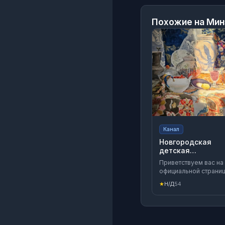
Похожие на
Мин
Канал
Новгородская
детская
художественная
Приветствуем вас на
школа
официальной страни
Новгородской детск
★
Н/Д
54
художественной
школы. Приглашаем
вас также в нашу
группу во ВКонтакте:
https://vk.com/hudoh