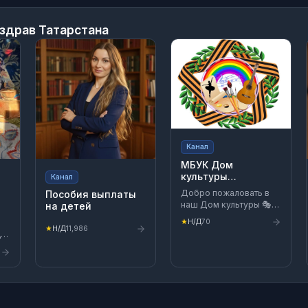
здрав Татарстана
Канал
МБУК Дом
культуры
Канал
"Энергетик" с.
Добро пожаловать в
Пособия выплаты
Восток
наш Дом культуры 🎭 В
на детей
этом канале ты
★
Н/Д
70
найдешь: ✨ Афишу
★
Н/Д
11,986
це
мероприятий,
ой
концертов и
праздников; ✨ Фото и
видео с занятий,
репетиций и
выступлений; ✨
gka