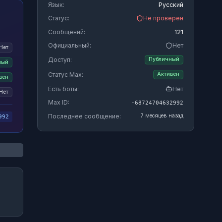
Язык:
Русский
Статус:
Не проверен
Сообщений:
121
Официальный:
Нет
Нет
Доступ:
Публичный
ный
Статус Max:
Активен
вен
Есть боты:
Нет
Нет
Max ID:
-68724704632992
Последнее сообщение:
7 месяцев назад
992