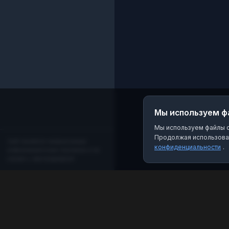
Мы используем ф
Мы используем файлы co
Продолжая использоват
Сайт является независимым
конфиденциальности
.
информационным порталом и не
связан с мессенджером!
MAX Рейтинг
Лучшие боты, каналы и группы для мессенджера
MAX. Находите качественный контент и полезные
инструменты.