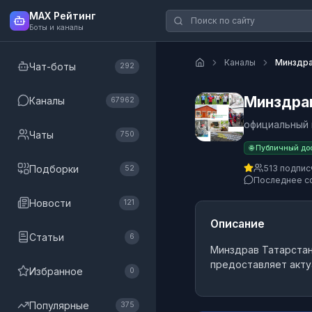
MAX Рейтинг
Боты и каналы
Каналы
Минздра
Чат-боты
292
Минздра
Каналы
67962
официальный 
Чаты
750
🌐 Публичный до
Подборки
513 подпис
52
Последнее с
Новости
121
Описание
Статьи
6
Минздрав Татарста
предоставляет акту
Избранное
0
Популярные
375