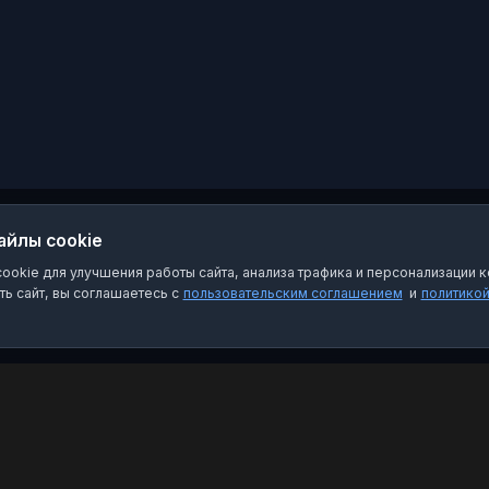
Истории успеха наших
участников; ✨ Анонсы
наборов в кружки и
мастер-классы.
Подписывайся, чтобы
быть в курсе
творческой жизни с.
Восток, искать
вдохновения и
встречать праздники
вместе с нами! ☎️ +7
(42431) 9-85-40
айлы cookie
okie для улучшения работы сайта, анализа трафика и персонализации к
ь сайт, вы соглашаетесь с
пользовательским соглашением
и
политико
Категории
Пра
Чат-боты
Пол
Каналы
Пол