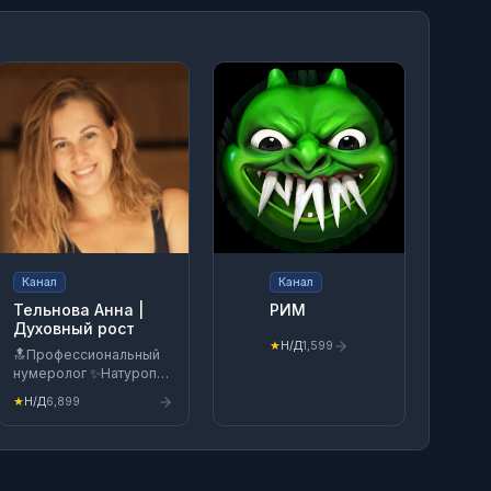
Канал
Канал
Тельнова Анна |
РИМ
Духовный рост
★
Н/Д
1,599
🔝Профессиональный
нумеролог ✨Натуропат
✨Трансформация
★
Н/Д
6,899
сознания через
духовность 📖Автор
книги "Еда Будущего" 🌿
Заказать расчёт
жизненного пути и