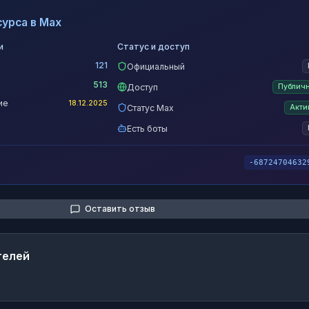
урса в Max
и
Статус и доступ
121
Официальный
513
Доступ
Публич
ие
18.12.2025
Статус Max
Акти
Есть боты
-68724704632
Оставить отзыв
телей