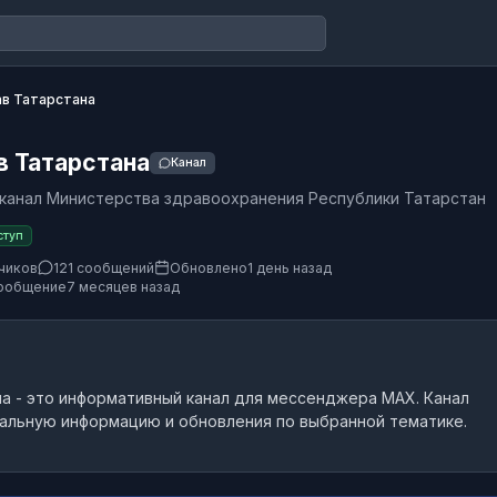
в Татарстана
в Татарстана
Канал
канал Министерства здравоохранения Республики Татарстан
ступ
чиков
121 сообщений
Обновлено
1 день назад
ообщение
7 месяцев назад
на
- это
информативный канал
для мессенджера MAX.
Канал
альную информацию и обновления по выбранной тематике.