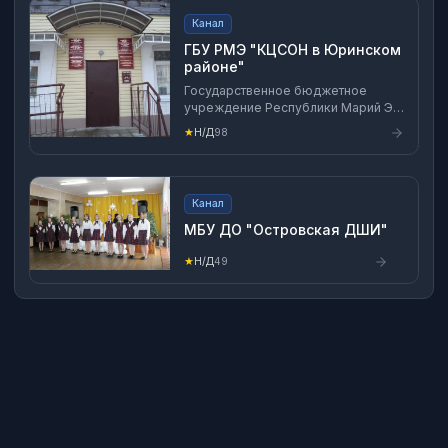
Канал
ГБУ РМЭ "КЦСОН в Юринском
районе"
Государственное бюджетное
учреждение Республики Марий Эл
"Комплексный центр социального
★
Н/Д
98
обслуживания населения в
Юринском районе"
Канал
МБУ ДО "Островская ДШИ"
★
Н/Д
49