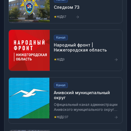
Следком 73
★
Н/Д
67
Канал
Народный фронт |
Нижегородская область
★
Н/Д
9
Канал
Анивский муниципальный
округ
Официальный канал администрации
Анивского муниципального округа
https://max.ru/id6510003232_gos О
★
Н/Д
237
главном в Анивском районе!