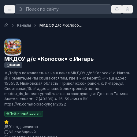
Каналы
МКДОУ д/с «Колосок» с.Ингарь
МКДОУ д/с «Колосок» с.Ингарь
Канал
🌷Добро пожаловать на наш канал МКДОУ д/с "Колосок" с. Ингарь
🤗 Помните,мечты сбываются там, где в них верят😊 ✅ наш адрес:
155553, Ивановская область, Приволжской район, с. Ингарь,ул.
Спортивная,15. ✅ адрес нашей электронной почты:
mkdou_ds_kolosok@mail.ru ✅ наша заведующая: Долгова Татьяна
Анатольевна ☎️+7 (49339) 4-15-59 ✅мы в ВК
https://vk.com/kolosokyngar2022
🌐 Публичный доступ
91 подписчиков
63 сообщений