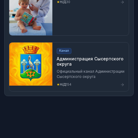
★
Н/Д
30
- запрещена бан При нарушение
авторских прав мы удалим
материалы пишите админу №
5824880057 Реклама -
@annaviktorovnamedic
Канал
Администрация Сысертского
округа
Официальный канал Администрации
Сысертского округа
★
Н/Д
154