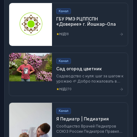
Канал
ГБУ РМЭ РЦППСПН
«Доверие» г. Йошкар-Ола
★
Н/Д
18
Канал
Сад огород цветник
Садоводство с нуля: шаг за шагом к
урожаю 🌱 Добро пожаловать в
сообщество, созданное для
★
Н/Д
270
заядлых огородников и тех кто
только начинает свой путь к
собственному урожаю! Я начал
свою садоводческую жизнь в 2016
Канал
году практически с нуля и помню,
как много вопросов возникало на
Я Педиатр | Педиатрия
каждом шагу. Именно поэтому я
Сообщество Врачей Педиатров
решил создать это сообщество
СОЮЗ России Педиатров Правила
Группы: Ссылки - Скрытая Реклама