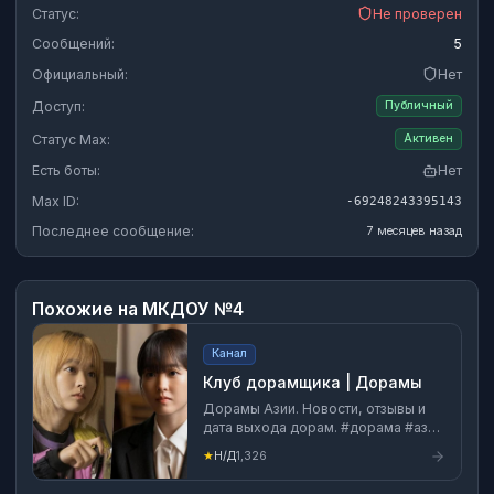
Статус:
Не проверен
Сообщений:
5
Официальный:
Нет
Доступ:
Публичный
Статус Max:
Активен
Есть боты:
Нет
Max ID:
-69248243395143
Последнее сообщение:
7 месяцев назад
Похожие на
МКДОУ №4
Канал
Клуб дорамщика | Дорамы
Дорамы Азии. Новости, отзывы и
дата выхода дорам. #дорама #азия
#кино #сериалы #корея
★
Н/Д
1,326