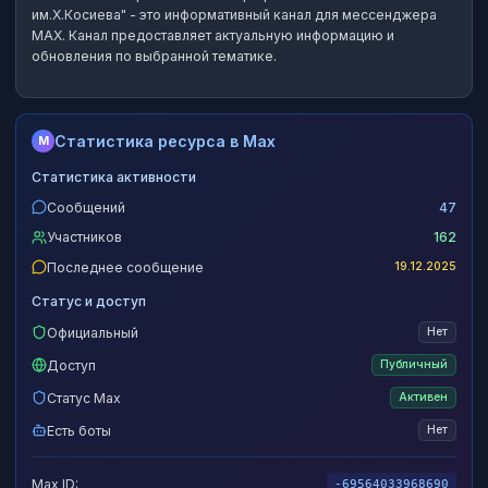
им.Х.Косиева"
- это
информативный канал
для мессенджера
MAX.
Канал предоставляет актуальную информацию и
обновления по выбранной тематике.
Статистика ресурса в Max
M
Статистика активности
Сообщений
47
Участников
162
Последнее сообщение
19.12.2025
Статус и доступ
Официальный
Нет
Доступ
Публичный
Статус Max
Активен
Есть боты
Нет
Max ID:
-69564033968690