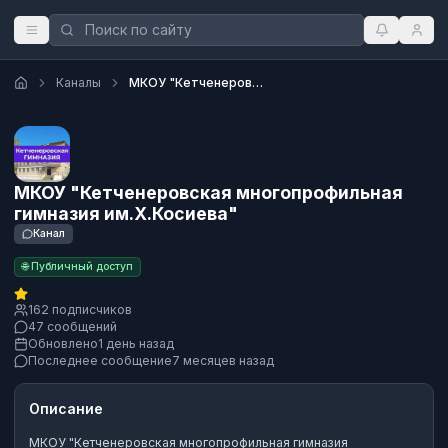
Каналы
МКОУ "Кетченеровская многопрофильная гимназия им.Х.Косиева"
МКОУ "Кетченеровская многопрофильная
гимназия им.Х.Косиева"
Канал
🌐 Публичный доступ
162 подписчиков
47 сообщений
Обновлено
1 день назад
Последнее сообщение
7 месяцев назад
Описание
МКОУ "Кетченеровская многопрофильная гимназия