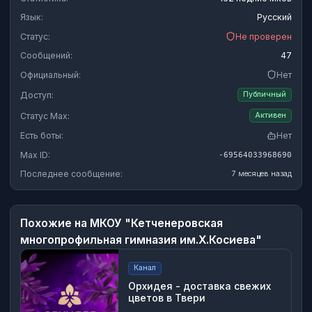
Язык:
Русский
Статус:
Не проверен
Сообщений:
47
Официальный:
Нет
Доступ:
Публичный
Статус Max:
Активен
Есть боты:
Нет
Max ID:
-69564033968690
Последнее сообщение:
7 месяцев назад
Похожие на
МКОУ "Кетченеровская
многопрофильная гимназия им.Х.Косиева"
Канал
Орхидея - доставка свежих
цветов в Твери