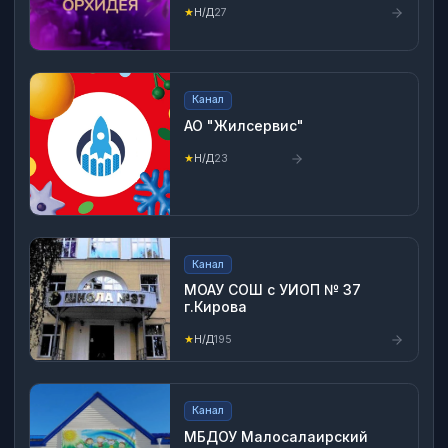
★
Н/Д
27
Канал
АО "Жилсервис"
★
Н/Д
23
Канал
МОАУ СОШ с УИОП № 37
г.Кирова
★
Н/Д
195
Канал
МБДОУ Малосалаирский