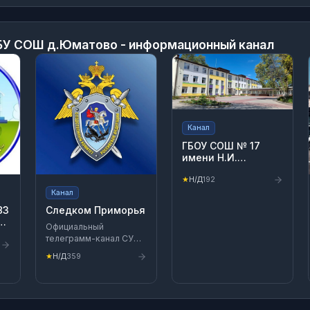
У СОШ д.Юматово - информационный канал
Канал
ГБОУ СОШ № 17
имени Н.И.
Кузнецова
★
Н/Д
192
Канал
83
Следком Приморья
"
Официальный
телеграмм-канал СУ
СКР по Приморскому
★
Н/Д
359
краю включен
Роскомнадзором в
перечень
персональных страниц:
https://clck.ru/3F3jcB