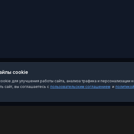
Сайт:
https://primorsky.sledcom.ru/
айлы cookie
okie для улучшения работы сайта, анализа трафика и персонализации к
ь сайт, вы соглашаетесь с
пользовательским соглашением
и
политико
Категории
Пра
Чат-боты
Пол