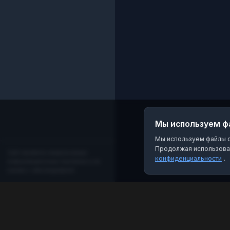
Мы используем ф
Мы используем файлы co
Продолжая использоват
Сайт является независимым
конфиденциальности
.
информационным порталом и не
связан с мессенджером!
MAX Рейтинг
Лучшие боты, каналы и группы для мессенджера
MAX. Находите качественный контент и полезные