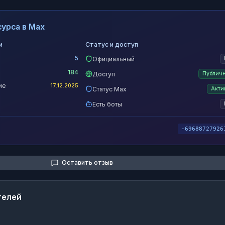
урса в Max
и
Статус и доступ
5
Официальный
184
Доступ
Публич
ие
17.12.2025
Статус Max
Акти
Есть боты
-69688727926
Оставить отзыв
телей