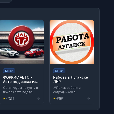
Канал
Канал
ФОРКИС АВТО -
Работа в Луганске
Авто под заказ из
ЛНР
Китая и Японии
Организуем покупку и
🔎Поиск работы и
привоз авто под ваш
сотрудников в
бюджет из Китая и
Луганске. По вопросам
★
Н/Д
66
★
Н/Д
171
Японии. Привозим
рекламы и размещений
автомобили более 10
обращаться 👉
лет. У нас всё
https://max.ru/u/f9LHodD0cOKEN26E
прозрачно, безопасно
z-4pc9LQHN_ncY_c