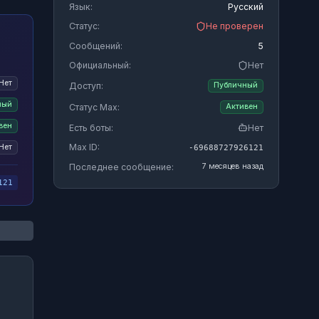
Язык:
Русский
Статус:
Не проверен
Сообщений:
5
Официальный:
Нет
Нет
Доступ:
Публичный
ный
Статус Max:
Активен
вен
Есть боты:
Нет
Max ID:
Нет
-69688727926121
Последнее сообщение:
7 месяцев назад
121