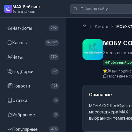
MAX Рейтинг
Боты и каналы
Каналы
МОБУ СО
Чат-боты
292
МОБУ СО
Каналы
67962
Здесь вы мож
Чаты
750
🌐 Публичный до
Подборки
184 подпис
52
Последнее с
Новости
121
Описание
Статьи
6
МОБУ СОШ д.Юматов
мессенджера MAX.
К
Избранное
0
выбранной тематике
Популярные
375