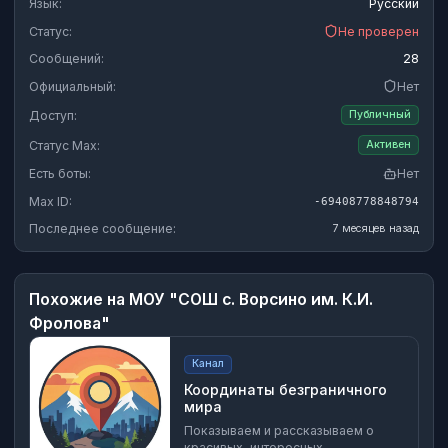
Язык:
Русский
Статус:
Не проверен
Сообщений:
28
Официальный:
Нет
Доступ:
Публичный
Статус Max:
Активен
Есть боты:
Нет
Max ID:
-69408778848794
Последнее сообщение:
7 месяцев назад
Похожие на
МОУ "СОШ с. Ворсино им. К.И.
Фролова"
Канал
Координаты безграничного
мира
Показываем и рассказываем о
красивых, интересных,