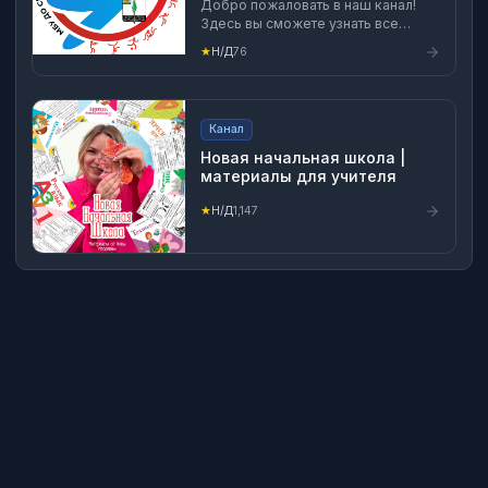
Добро пожаловать в наш канал!
Здесь вы сможете узнать все
самое важное о жизни нашей
★
Н/Д
76
спортивной школы и спортивной
жизни Починковского
муниципального округа
Смоленской области. ⚽🏆
Канал
Новая начальная школа |
материалы для учителя
★
Н/Д
1,147