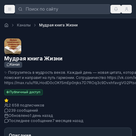
Каналы
Мудрая книга Жизни
Мудрая книга Жизни
Канал
✨ Погрузитесь в мудрость веков. Каждый день — новая цитата, котор
поможет и направит на путь гармонии. Сотрудничество https://vk.com/l
https://max.ru/u/f9LHodD0cOKfSmEp0njks7D7ROq3c9DvxhfavgVG2P
🌐 Публичный доступ
2 658 подписчиков
239 сообщений
Обновлено
1 день назад
Последнее сообщение
7 месяцев назад
Описание