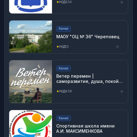
★
Н/Д
634
Канал
МАОУ "ОЦ № 36" Череповец
★
Н/Д
15
Канал
Ветер перемен |
саморазвитие, душа, покой,
учение, цитаты
★
Н/Д
438
Канал
Спортивная школа имени
А.И. МАКСИМЕНКОВА