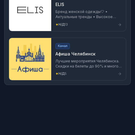
ELIS
Бренд женской одежды🤍 •
Актуальные тренды • Высокое
качество • Натуральные
★
Н/Д
13
материалы Официальный сайт:
https://elis.ru Новинки:
clck.ru/35bfhM
Канал
Афиша Челябинск
Лучшие мероприятия Челябинска.
Скидки на билеты до 90% и много
бесплатных событий.
★
Н/Д
5