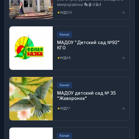
микрорайона 🎭🩰🎨🎤💃
★
Н/Д
129
Канал
МАДОУ "Детский сад №92"
КГО
★
Н/Д
48
Канал
МАДОУ детский сад № 35
"Жаворонок"
★
Н/Д
77
Канал