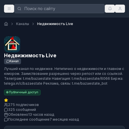
Каналы
Недвижимость Live
Недвижимость Live
Канал
Лучший канал по недвижке. Нетипично о недвижимости и главном с
юмором. Заимствование разрешено через репост или со ссылкой.
Телеграм: t.me/bazaestate Навигация: t.me/bazaestate/6066 Биржа:
telega.in/c/bazaestate Реклама, связь: t.me/bazaestate_bot
🌐 Публичный доступ
275 подписчиков
325 сообщений
Обновлено
13 часов назад
Последнее сообщение
7 месяцев назад