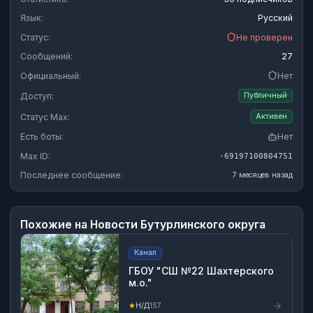
Язык:
Русский
Статус:
Не проверен
Сообщений:
27
Официальный:
Нет
Доступ:
Публичный
Статус Max:
Активен
Есть боты:
Нет
Max ID:
-69197100804751
Последнее сообщение:
7 месяцев назад
Похожие на
Новости Бутурлинского округа
Канал
ГБОУ "СШ №22 Шахтерского
м.о."
★
Н/Д
157