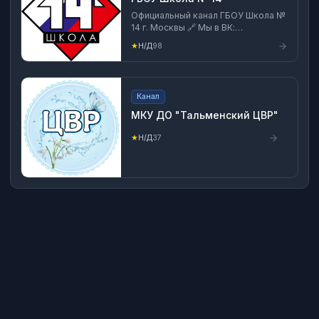
Официальный канал ГБОУ Школа №
14 г. Москвы 🔗 Мы в ВК:
https://vk.com/shkola14zao 🔗Мы в
★
Н/Д
98
ТГ: https://t.me/sch14msk
Канал
МКУ ДО "Тальменский ЦВР"
★
Н/Д
37