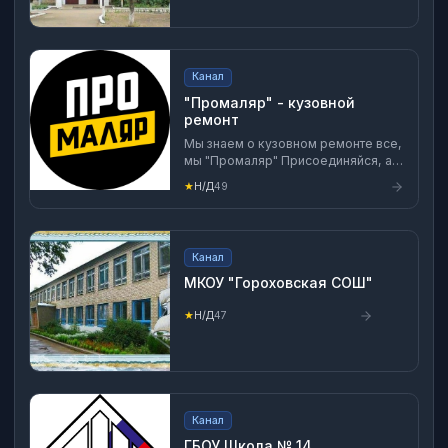
Канал
"Промаляр" - кузовной
ремонт
Мы знаем о кузовном ремонте все,
мы "Промаляр" Присоединяйся, а
то потеряешь! И смотрите как мы
★
Н/Д
49
занимаемся кузовным ремонтом,
может быть твоего автомобиля! -
Посты - Видео - Новости -
Полезная информация -
Канал
Естественно юмор У нас много
всего интересного!
МКОУ "Гороховская СОШ"
★
Н/Д
47
Канал
ГБОУ Школа № 14