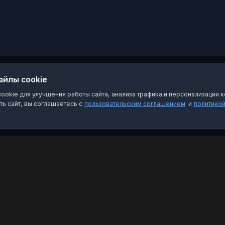
айлы cookie
okie для улучшения работы сайта, анализа трафика и персонализации к
ь сайт, вы соглашаетесь с
пользовательским соглашением
и
политико
Категории
Пра
Чат-боты
Пол
Каналы
Пол
Группы
О на
Избранное
FAQ