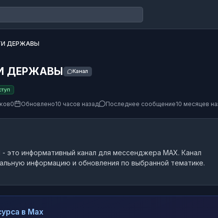
ТИ ДЕРЖАВЫ
И ДЕРЖАВЫ
Канал
ступ
ков
0
Обновлено
10 часов назад
Последнее сообщение
10 месяцев на
Ы
- это
информативный канал
для мессенджера MAX.
Канал
альную информацию и обновления по выбранной тематике.
урса в Max