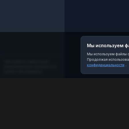
Мы используем ф
Мы используем файлы co
Продолжая использоват
Сайт является независимым
конфиденциальности
.
информационным порталом и не
связан с мессенджером!
MAX Рейтинг
Лучшие боты, каналы и группы для мессенджера
MAX. Находите качественный контент и полезные
инструменты.