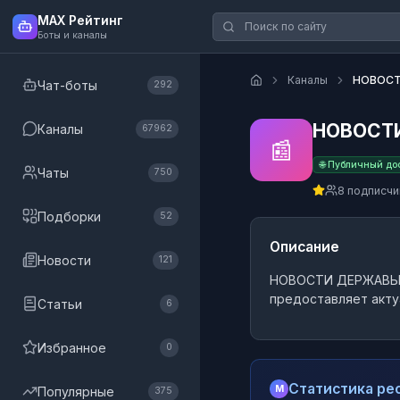
MAX Рейтинг
Боты и каналы
Каналы
НОВОС
Чат-боты
292
НОВОСТ
Каналы
67962
📰
🌐 Публичный до
Чаты
750
8 подписчи
Подборки
52
Описание
Новости
121
НОВОСТИ ДЕРЖАВ
предоставляет акту
Статьи
6
Избранное
0
Статистика рес
M
Популярные
375