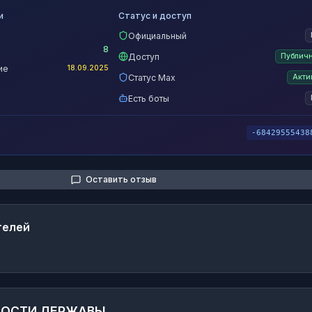
и
Статус и доступ
Официальный
8
Доступ
Публич
ие
18.09.2025
Статус Max
Акти
Есть боты
-68429555438
Оставить отзыв
телей
ВОСТИ ДЕРЖАВЫ