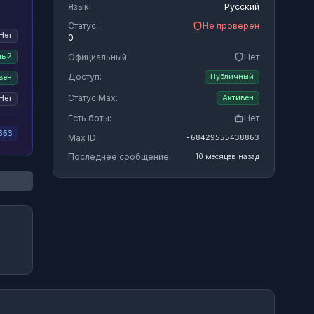
Язык:
Русский
Статус:
Не проверен
Нет
0
Официальный:
Нет
ный
Доступ:
Публичный
вен
Статус Max:
Активен
Нет
Есть боты:
Нет
863
Max ID:
-68429555438863
Последнее сообщение:
10 месяцев назад