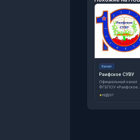
Канал
Раифское СУВУ
Официальный канал
ФГБПОУ «Раифское
СУВУ закрытого типа
★
Н/Д
107
Сайт https://rspu-rt.ru
ВКонтакте
https://vk.ru/club217
Одноклассники
https://ok.ru/group