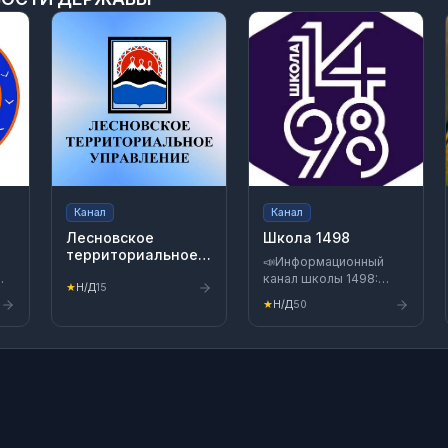
Канал
Канал
Лесновское
Школа 1498
территориальное
📣Информационный
управление
канал школы 1498:
★
Н/Д
15
»
сильная начальная и
★
Н/Д
50
/
основная школа,
математическая
448394
вертикаль+,
медиакласс, ИТ-класс
/70000005898583
и
предпринимательский
класс