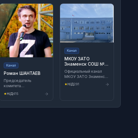
Канал
МКОУ ЗАТО
Знаменск СОШ №
Канал
236
Официальный канал
Роман ШАНТАЕВ
МКОУ ЗАТО Знаменск
Председатель
СОШ № 236
★
Н/Д
291
комитета
Актуальные новости,
Государственного
анонсы, события.
★
Н/Д
415
Совета Республики
Крым по
государственному
строительству и
местному
самоуправлению 1й
Глава
Красногвардейского