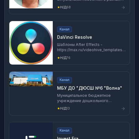
сферах: продвижение, встречи,
★
Н/Д
68
мероприятия.
Канал
DaVinci Resolve
Шаблоны After Effects -
https://max.ru/videohive_templates
Шаблоны PremierePro -
★
Н/Д
76
https://max.ru/PremierePro_templates
Шаблоны DaVinci Resolve -
https://max.ru/DaVinci_Resolve_Templates
Канал
МБУ ДО "ДЮСШ №6 "Волна"
Муниципальное бюджетное
учреждение дошкольного
образования "Детско-юношеская
★
Н/Д
13
спортивная школа №6 "Волна"
Тульская область, г. Ефремов, ул.
Тульское шоссе, д. 6 Телефон:
8(48741) 5-05-70
Канал
Invest Era