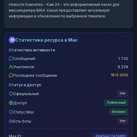
Новости Камчатки - Кам 24
- это
информативный канал
для
мессенджера MAX.
Канал предоставляет актуальную
информацию и обновления по выбранной тематике.
Статистика ресурса в Max
M
Статистика активности
Сообщений
1 732
Участников
6 274
Последнее сообщение
18.12.2025
Статус и доступ
Официальный
Нет
Доступ
Публичный
Статус Max
Активен
Есть боты
Нет
Max ID:
-68456412476885