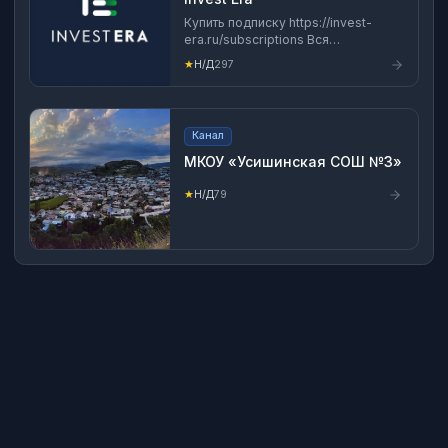
Купить подписку https://invest-
era.ru/subscriptions Вся
информация не является ИИР
★
Н/Д
297
Регистрация в Роскомнадзоре
https://clck.ru/3GB4D4
Канал
МКОУ «Усишинская СОШ №3»
★
Н/Д
79