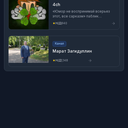
4ch
«Юмор не воспринимай всерьез
этот, все сарказм» паблик
создавался не для того, чтобы тебя
★
Н/Д
840
развлекать, а для того, чтобы я и
мои друганы постили сюда
понравившиеся пикчи, музычку и
актуальные новости
Канал
Марат Загидуллин
★
Н/Д
1,148