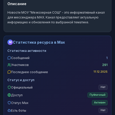
Описание
Новости МОУ "Межозерная СОШ"
- это
информативный канал
для мессенджера MAX.
Канал предоставляет актуальную
информацию и обновления по выбранной тематике.
Статистика ресурса в Max
M
Статистика активности
Сообщений
1
Участников
291
Последнее сообщение
11.12.2025
Статус и доступ
Официальный
Нет
Доступ
Публичный
Статус Max
Активен
Есть боты
Нет