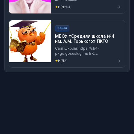
★
Н/Д
254
Канал
МБОУ «Средняя школа №4
им. А.М. Горького» ПКГО
Сайт школы: https://sh4-
pkgo.gosuslugi.ru/ ВК:
https://vk.com/club217298187
★
Н/Д
21
Адрес: г. Петропавловск-
Камчатский, ул. Партизанская, 8а
Телефоны: +7(4152)42-48-01
+7(4152)42-36-33