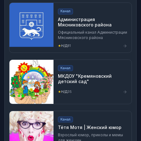
Канал
Администрация
Мясниковского района
Официальный канал Администрации
Мясниковского района
★
Н/Д
81
Канал
МКДОУ "Кремяновский
детский сад"
★
Н/Д
35
Канал
Тётя Мотя | Женский юмор
Взрослый юмор, приколы и мемы
для женщин