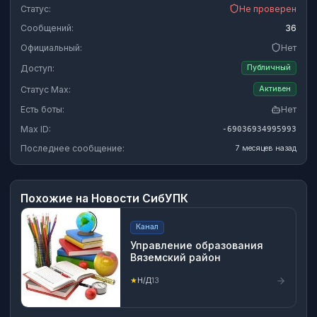
Статус:
Не проверен
Сообщений:
36
Официальный:
Нет
Доступ:
Публичный
Статус Max:
Активен
Есть боты:
Нет
Max ID:
-69036934995993
Последнее сообщение:
7 месяцев назад
Похожие на
Новости СибУПК
Канал
Управление образования
Вяземский район
★
Н/Д
13