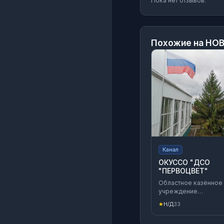
Пока нет отзывов.
Похожие на
НОВ
Канал
ОКУССО "ДСО
"ПЕРВОЦВЕТ"
Областное казённое
учреждение
стационарного
★
Н/Д
33
социального
обслуживания «Дом