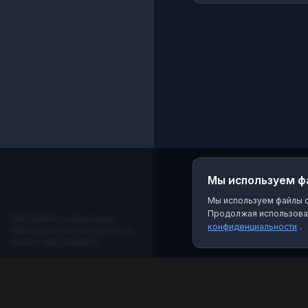
социального
обслуживания
«Первоцвет»
(Государственная
организация)
Мы используем ф
Мы используем файлы co
Продолжая использоват
Сайт является независимым
конфиденциальности
.
информационным порталом и не
связан с мессенджером!
MAX Рейтинг