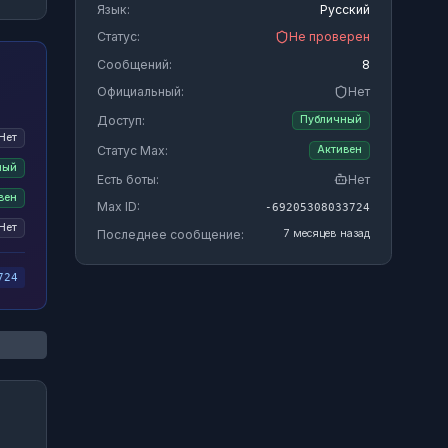
Язык:
Русский
Статус:
Не проверен
Сообщений:
8
Официальный:
Нет
Доступ:
Публичный
Нет
Статус Max:
Активен
ный
Есть боты:
Нет
вен
Max ID:
-69205308033724
Нет
Последнее сообщение:
7 месяцев назад
724