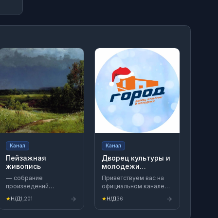
Канал
Канал
Пейзажная
Дворец культуры и
живопись
молодежи
«ГОРОД»
— собрание
Приветствуем вас на
произведений
официальном канале
художников -
ДКМ "ГОРОД". e-mail:
★
Н/Д
1,201
★
Н/Д
36
пейзажистов. Вопросы,
gorod53-info@mail.ru
реклама:
Приёмная/директор: