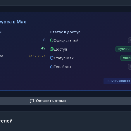
урса в Max
и
Статус и доступ
8
Официальный
49
Доступ
Публич
ие
23.12.2025
Статус Max
Акти
Есть боты
-69205308033
Оставить отзыв
телей