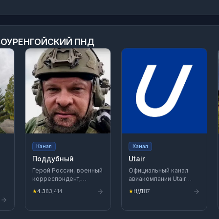
ОУРЕНГОЙСКИЙ ПНД
Канал
Канал
Поддубный
Utair
Герой России, военный
Официальный канал
корреспондент,
авиакомпании Utair
заместитель
Вконтакте:
★
4.3
83,414
★
Н/Д
117
генерального
https://vk.com/utair
директора ВГТРК
Телеграм:
https://t.me/Utair Мерч: