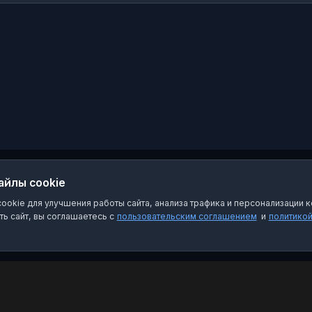
merch.utair.ru
айлы cookie
okie для улучшения работы сайта, анализа трафика и персонализации к
ь сайт, вы соглашаетесь с
пользовательским соглашением
и
политико
Категории
Пра
Чат-боты
Пол