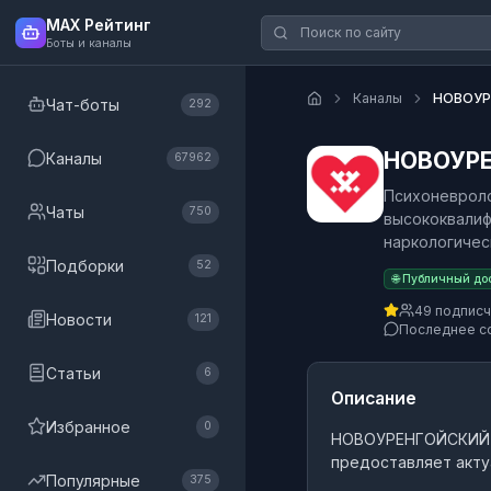
MAX Рейтинг
Боты и каналы
Каналы
НОВОУР
Чат-боты
292
НОВОУР
Каналы
67962
Психоневроло
Чаты
750
высококвалиф
наркологичес
Подборки
52
🌐 Публичный до
49 подпис
Новости
121
Последнее с
Статьи
6
Описание
Избранное
0
НОВОУРЕНГОЙСКИЙ
предоставляет акту
Популярные
375