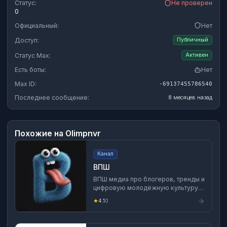
Статус:
Не проверен
0
Официальный:
Нет
Доступ:
Публичный
Статус Max:
Активен
Есть боты:
Нет
Max ID:
-69137455786540
Последнее сообщение:
8 месяцев назад
Похожие на
Olimpnvr
Канал
ВПШ
ВПШ медиа про блогеров, тренды и
цифровую молодёжную культуру.
Всё, что смотрят, обсуждают и
★
4.1
0
делают молодые в соцсетях здесь.