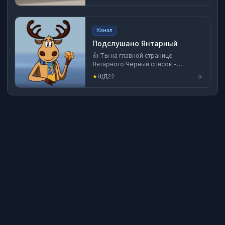
Канал
Подслушано Янтарный
👍 Ты на главной странице
Янтарного Черный список -
@blacklistkld Калининград -
★
Н/Д
22
@incidentkld 📊Реклама - media-
balt.ru/price