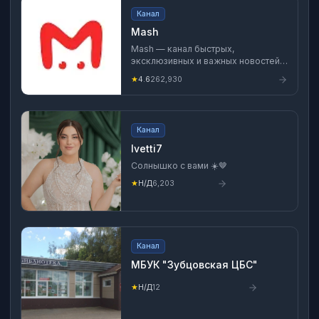
Канал
Mash
Mash — канал быстрых,
эксклюзивных и важных новостей.
Грустные и смешные истории из
★
4.6
262,930
жизни нашей страны, которые вы
не найдете больше нигде. Или
найдёте — но после нас. По
рекламе —
Канал
https://t.me/marina_mousse
Ivetti7
Солнышко с вами ☀️🤎
★
Н/Д
6,203
Канал
МБУК "Зубцовская ЦБС"
★
Н/Д
12