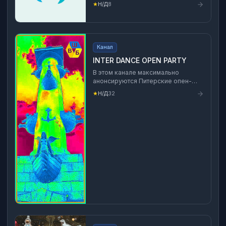
★
Н/Д
8
Канал
INTER DANCE OPEN PARTY
В этом канале максимально
анонсируются Питерские опен-
эйеры и вечеринки парных
★
Н/Д
32
социальных танцев💃🕺