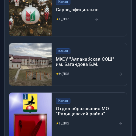
Канал
Саров_официально
★
Н/Д
37
Канал
МКОУ "Аялакабская СОШ"
им. Багандова Б.М.
★
Н/Д
58
Канал
Отдел образования МО
"Радищевский район"
★
Н/Д
82