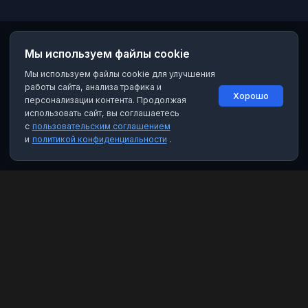
Мы используем файлы cookie
Мы используем файлы cookie для улучшения
работы сайта, анализа трафика и
Хорошо
персонализации контента. Продолжая
использовать сайт, вы соглашаетесь
с
пользовательским соглашением
и
политикой конфиденциальности
.
MAX Рейтинг
Лучшие боты, каналы и группы для мессенджера MAX. Находите
качественный контент и полезные инструменты.
Категории
Чат-боты
Каналы