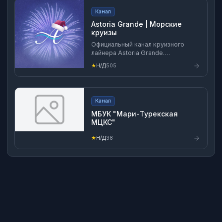
Канал
Astoria Grande | Морские
круизы
Официальный канал круизного
лайнера Astoria Grande.
Забронировать круиз:
★
Н/Д
505
https://astoriagrande.com/ 8 (800)
100-32-52
Канал
МБУК "Мари-Турекская
МЦКС"
★
Н/Д
38