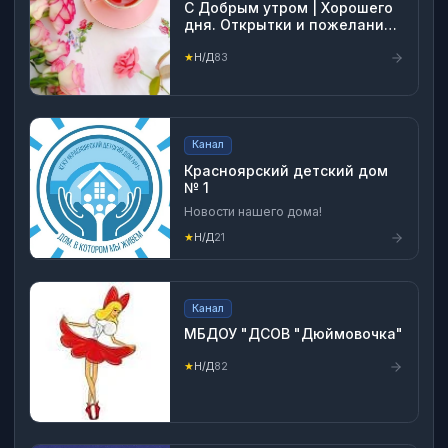
С Добрым утром | Хорошего
дня. Открытки и пожелания
доброго утра картинки
★
Н/Д
83
Канал
Красноярский детский дом
№ 1
Новости нашего дома!
★
Н/Д
21
Канал
МБДОУ "ДСОВ "Дюймовочка"
★
Н/Д
82