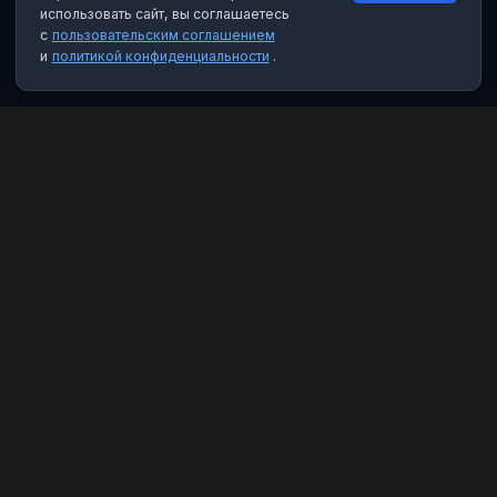
использовать сайт, вы соглашаетесь
с
пользовательским соглашением
и
политикой конфиденциальности
.
MAX Рейтинг
Лучшие боты, каналы и группы для мессенджера MAX. Находите
качественный контент и полезные инструменты.
Категории
Чат-боты
Каналы
Группы
Избранное
Правовая информация
Пользовательское соглашение
Политика конфиденциальности