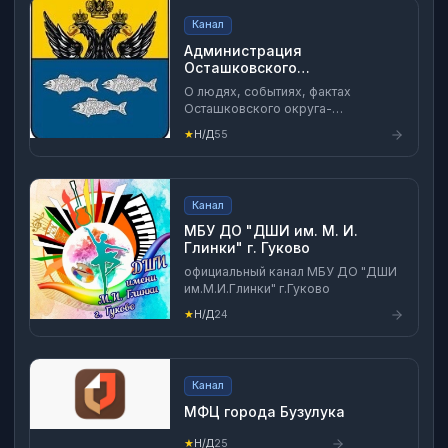
Канал
Администрация
Осташковского
муниципального округа
О людях, событиях, фактах
Осташковского округа-
официально
★
Н/Д
55
Канал
МБУ ДО "ДШИ им. М. И.
Глинки" г. Гуково
официальный канал МБУ ДО "ДШИ
им.М.И.Глинки" г.Гуково
★
Н/Д
24
Канал
МФЦ города Бузулука
★
Н/Д
25