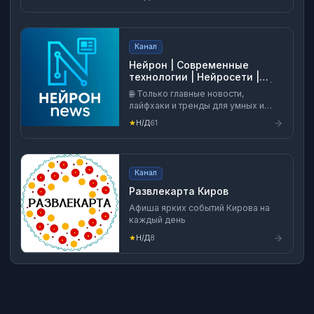
Канал
Нейрон | Современные
технологии | Нейросети |
Искусственный интеллект |
🌐 Только главные новости,
ИИ | ChatGPT
лайфхаки и тренды для умных и
современных 🔥 Подпишись, чтобы
★
Н/Д
61
быть в теме
Канал
Развлекарта Киров
Афиша ярких событий Кирова на
каждый день
★
Н/Д
8