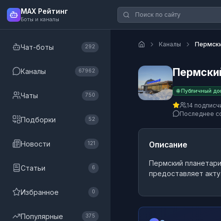
MAX Рейтинг
Боты и каналы
Каналы
Пермски
Чат-боты
292
Пермски
Каналы
67962
🌐 Публичный до
Чаты
750
14 подписч
Последнее с
Подборки
52
Новости
Описание
121
Пермский планетар
Статьи
6
предоставляет акту
Избранное
0
Популярные
375