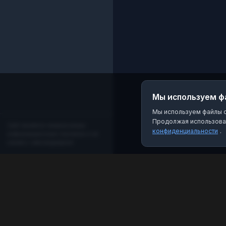
Мы используем ф
Мы используем файлы co
Продолжая использоват
Сайт является независимым
конфиденциальности
.
информационным порталом и не
связан с мессенджером!
MAX Рейтинг
Лучшие боты, каналы и группы для мессенджера
MAX. Находите качественный контент и полезные
инструменты.