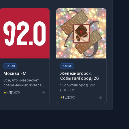
Канал
Канал
Москва FM
Железногорск.
СобытияГород-26
Всё, что интересует
современных жителей
"СобытияГород-26"
мегаполиса: самые
(ЗАТО г.
★
Н/Д
1,070
обсуждаемые и
Железногорск)
★
Н/Д
292
актуальные темы,
Новости
мнения экспертов,
Железногорска, края,
тематические рубрики
страны и мира.
и сообщения
слушателей — только в
нашем эфире Номер