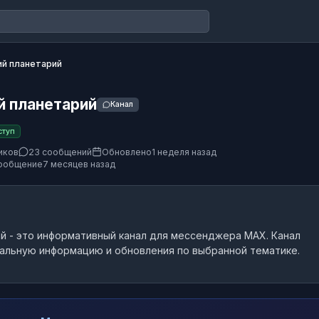
й планетарий
й планетарий
Канал
ступ
иков
23 сообщений
Обновлено
1 неделя назад
ообщение
7 месяцев назад
ий
- это
информативный канал
для мессенджера MAX.
Канал
альную информацию и обновления по выбранной тематике.