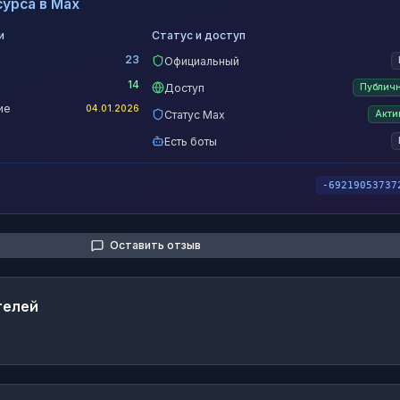
урса в Max
и
Статус и доступ
23
Официальный
14
Доступ
Публич
ие
04.01.2026
Статус Max
Акти
Есть боты
-69219053737
Оставить отзыв
телей