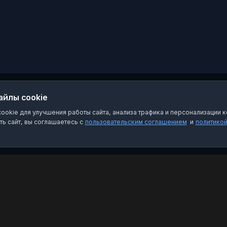
айлы cookie
okie для улучшения работы сайта, анализа трафика и персонализации к
ь сайт, вы соглашаетесь с
пользовательским соглашением
и
политико
Категории
Пра
Чат-боты
Пол
Каналы
Пол
Группы
О на