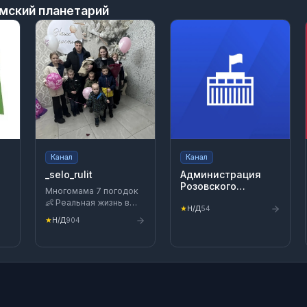
мский планетарий
Канал
Канал
_selo_rulit
Администрация
Розовского
Многомама 7 погодок
сельского
👶 Реальная жизнь в
поселения ОМР
★
Н/Д
54
деревне 🏡 Жена
Омской области
★
Н/Д
904
вахтовика 🏗️