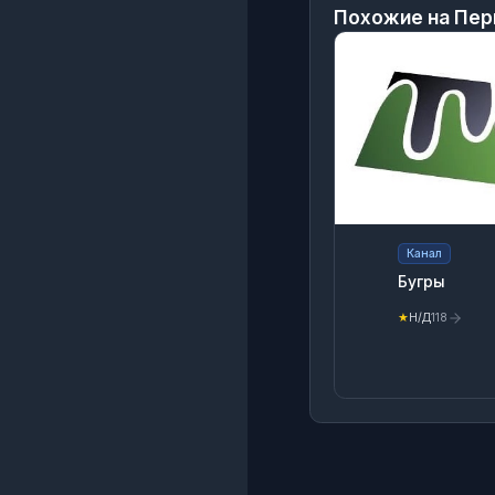
Похожие на
Пер
Канал
Бугры
★
Н/Д
118