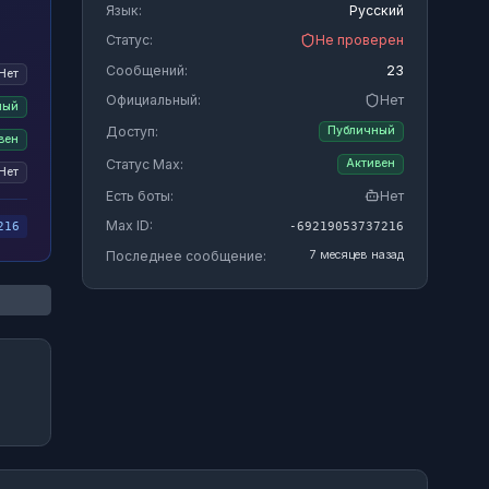
Язык:
Русский
Статус:
Не проверен
Сообщений:
23
Нет
Официальный:
Нет
ный
Доступ:
Публичный
вен
Статус Max:
Активен
Нет
Есть боты:
Нет
Max ID:
-69219053737216
216
Последнее сообщение:
7 месяцев назад