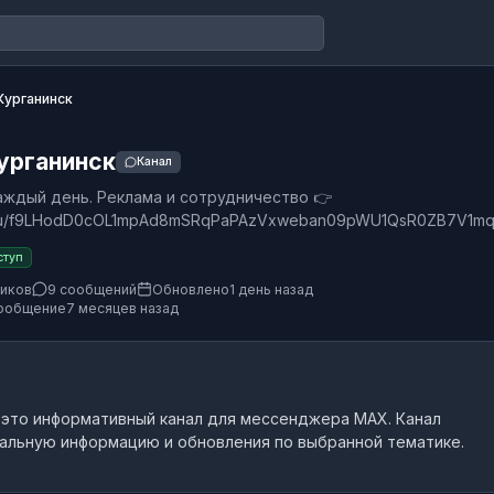
Курганинск
урганинск
Канал
каждый день. Реклама и сотрудничество 👉
.ru/u/f9LHodD0cOL1mpAd8mSRqPaPAzVxweban09pWU1QsR0ZB7V1m
ступ
чиков
9 сообщений
Обновлено
1 день назад
ообщение
7 месяцев назад
 это
информативный канал
для мессенджера MAX.
Канал
альную информацию и обновления по выбранной тематике.