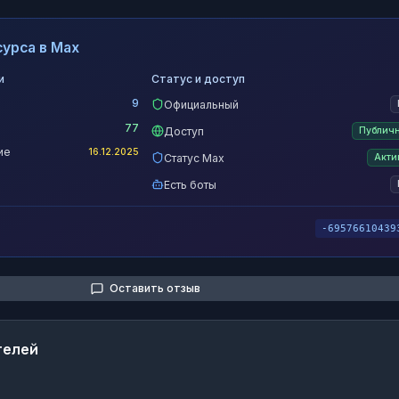
урса в Max
и
Статус и доступ
9
Официальный
77
Доступ
Публич
ие
16.12.2025
Статус Max
Акти
Есть боты
-69576610439
Оставить отзыв
телей