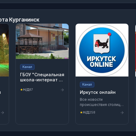
ота Курганинск
Канал
ГБОУ "Специальная
школа-интернат с.
Ериловка"
Канал
★
Н/Д
87
н
Иркутск онлайн
Все новости
происшествия столицы
Восточной Сибири.
★
Н/Д
258
Покупаем
эксклюзивный контент.
Мы ВК -
https://vk.com/onlirk