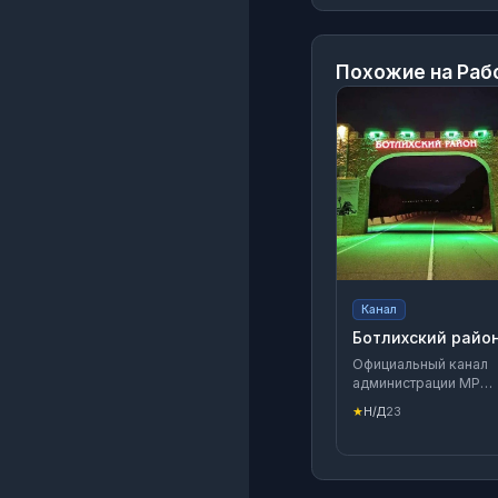
Похожие на
Раб
Канал
Ботлихский райо
Официальный канал
администрации МР
"Ботлихский район"
★
Н/Д
23