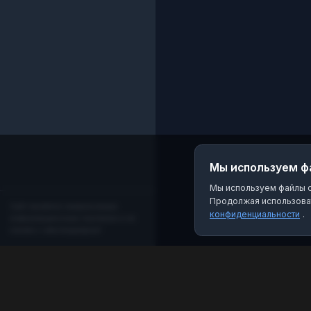
Мы используем ф
Мы используем файлы co
Продолжая использоват
Сайт является независимым
конфиденциальности
.
информационным порталом и не
связан с мессенджером!
MAX Рейтинг
Лучшие боты, каналы и группы для мессенджера
MAX. Находите качественный контент и полезные