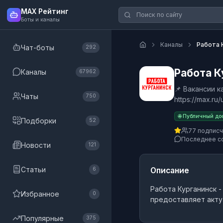
MAX Рейтинг
Боты и каналы
Каналы
Работа 
Чат-боты
292
Работа К
Каналы
67962
📌 Вакансии 
Чаты
750
https://max
🌐 Публичный до
Подборки
52
77 подпис
Последнее с
Новости
121
Статьи
Описание
6
Работа Курганинск
-
Избранное
0
предоставляет акту
Популярные
375