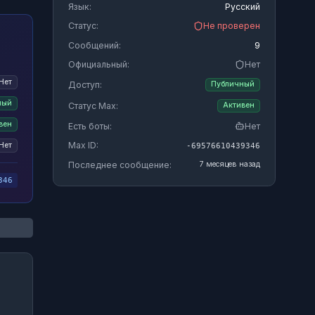
Язык:
Русский
Статус:
Не проверен
Сообщений:
9
Официальный:
Нет
Нет
Доступ:
Публичный
ный
Статус Max:
Активен
вен
Есть боты:
Нет
Max ID:
Нет
-69576610439346
Последнее сообщение:
7 месяцев назад
346