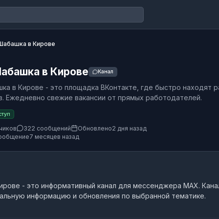
Шабашка в Кирове
абашка в Кирове
Канал
ка в Кирове - это площадка ВКонтакте, где быстро находят 
в. Ежедневно свежие вакансии от прямых работодателей.
ступ
чиков
322 сообщений
Обновлено
2 дня назад
ообщение
7 месяцев назад
Кирове
- это
информативный канал
для мессенджера MAX.
Кана
альную информацию и обновления по выбранной тематике.