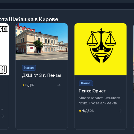
ота Шабашка в Кирове
Канал
ДХШ № 3 г. Пензы
Канал
★
Н/Д
87
ПсихоЮрист
Много юрист, немного
псих. Гроза алиментных
k24.ru/
уклонистов, носитель
★
Н/Д
806
Белого пОльта и просто
душка! Душка - это
йн
который душнила, но
хороший =) Создатель
Дзен-канала "Добрый