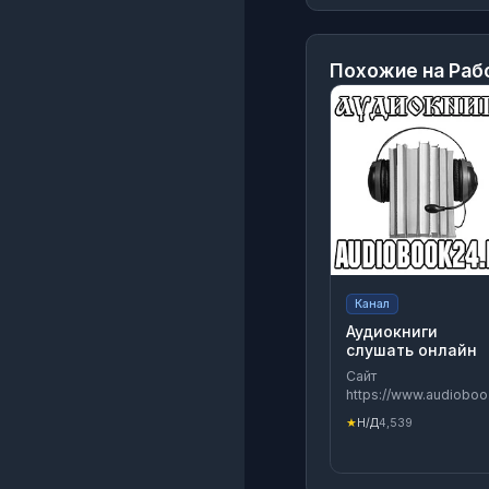
Похожие на
Раб
Канал
Аудиокниги
слушать онлайн
Сайт
https://www.audioboo
с аудиокнигами, для
★
Н/Д
4,539
бесплатного
прослушивания онла
и которые доступны
для скачивания без