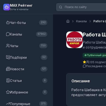
MAX Рейтинг
Боты и каналы
Каналы
Работа 
Чат-боты
292
Работа Ш
Каналы
67962
Работа Шабаш
Чаты
750
и сотруднико
🌐 Публичный до
Подборки
52
135 подпис
Последнее с
Новости
121
Статьи
Описание
6
Работа Шабашка в 
Избранное
0
предоставляет акту
Популярные
375