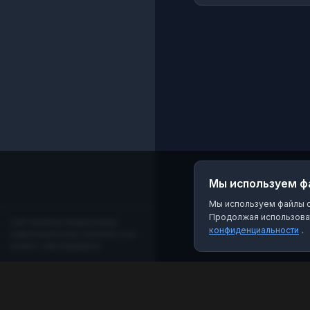
регистрации! Канал
создан 19.09.2025
Мы используем ф
Мы используем файлы co
Продолжая использоват
Сайт является независимым
конфиденциальности
.
информационным порталом и не
связан с мессенджером!
MAX Рейтинг