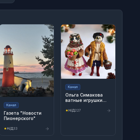
Канал
Ольга Симакова
ватные игрушки
СССР
Канал
★
Н/Д
227
Газета "Новости
Пионерского"
★
Н/Д
33