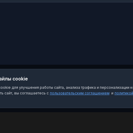
психологист", ныне -
ПсихоЮрист.
айлы cookie
okie для улучшения работы сайта, анализа трафика и персонализации к
ь сайт, вы соглашаетесь с
пользовательским соглашением
и
политико
Категории
Пра