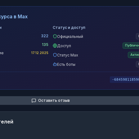
урса в Max
и
Статус и доступ
322
Официальный
135
Доступ
Публич
ие
17.12.2025
Статус Max
Акти
Есть боты
-68459811859
Оставить отзыв
телей