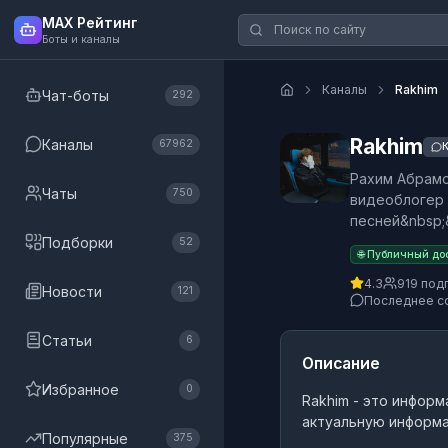
MAX Рейтинг
Боты и каналы
Каналы
Rakhim
Чат-боты
292
Rakhim
Каналы
67962
К
Рахим Абрамо
Чаты
750
видеоблогер 
песней&nbsp;&
Подборки
52
🌐 Публичный до
4.3
919 под
Новости
121
Последнее с
Статьи
6
Описание
Избранное
0
Rakhim
- это
информ
актуальную информа
Популярные
375