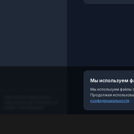
сериалов, эксклюзи
все о киноновинках -
мы знаем, что вы
будете смотреть
Мы используем ф
Мы используем файлы co
Продолжая использоват
Сайт является независимым
конфиденциальности
.
информационным порталом и не
связан с мессенджером!
MAX Рейтинг