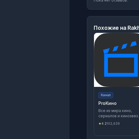
Пока нет отзывов.
Похожие на
Rak
Канал
ProКино
Все из мира кино,
сериалов и кинозвез
Новости, интервью с
★
4.2
102,639
актерами,
тематические
подборки фильмов и