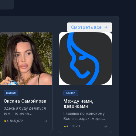
Смотреть все
Канал
Канал
Оксана Самойлова
Между нами,
девочками
Здесь я буду делиться
тем, что меня
Главные по женскому.
вдохновляет,
Все о звездах, моде,
★
4.8
45,072
интересными
красоте. И не только
★
4.6
8,123
событиями и
полезными лайфхаками