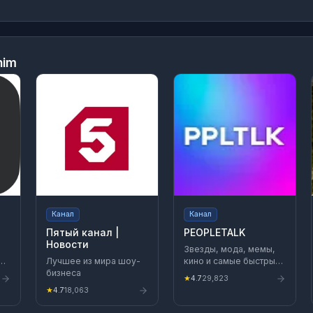
him
Канал
Канал
Пятый канал |
PEOPLETALK
Новости
Звезды, мода, мемы,
д.
Лучшее из мира шоу-
кино и самые быстрые
бизнеса
новости. Официальный
★
4.7
29,823
канал PEOPLETALK
★
4.7
18,063