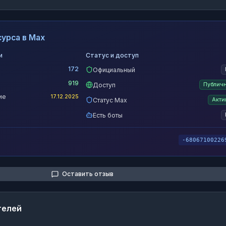
урса в Max
и
Статус и доступ
172
Официальный
919
Доступ
Публич
ие
17.12.2025
Статус Max
Акти
Есть боты
-68067100226
Оставить отзыв
телей