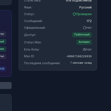
Статистика:
919 подписчиков
Язык:
Русский
Статус:
Проверен
Сообщений:
172
Официальный:
Нет
Нет
Доступ:
Публичный
ный
Статус Max:
Активен
вен
Есть боты:
Нет
Max ID:
-68067100226930
Нет
Последнее сообщение:
7 месяцев назад
930