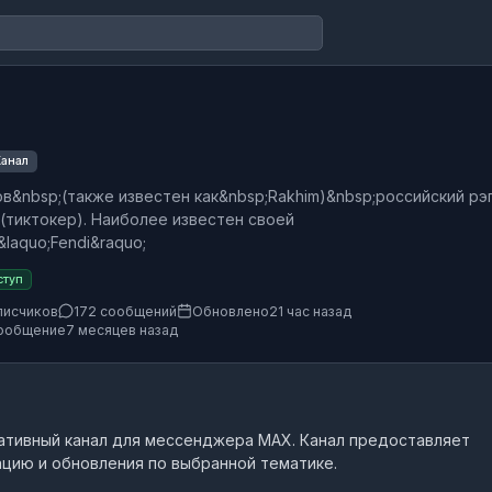
анал
в&nbsp;(также известен как&nbsp;Rakhim)&nbsp;российский рэ
(тиктокер). Наиболее известен своей
laquo;Fendi&raquo;
ступ
писчиков
172 сообщений
Обновлено
21 час назад
ообщение
7 месяцев назад
ативный канал
для мессенджера MAX.
Канал предоставляет
цию и обновления по выбранной тематике.