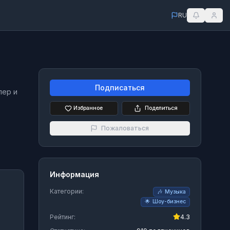
RU
Подписаться
пер и
Избранное
Поделиться
Пожаловаться
Информация
Категории:
🎶
Музыка
🌟
Шоу-бизнес
Рейтинг:
4.3