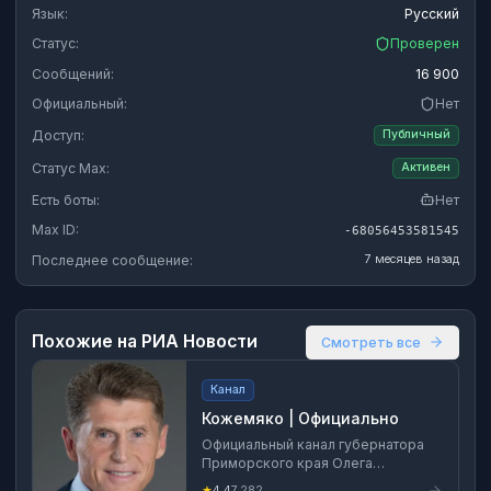
Язык:
Русский
Статус:
Проверен
Сообщений:
16 900
Официальный:
Нет
Доступ:
Публичный
Статус Max:
Активен
Есть боты:
Нет
Max ID:
-68056453581545
Последнее сообщение:
7 месяцев назад
Похожие на
РИА Новости
Смотреть все
Канал
Кожемяко | Официально
Официальный канал губернатора
Приморского края Олега
Кожемяко
★
4.4
7,282