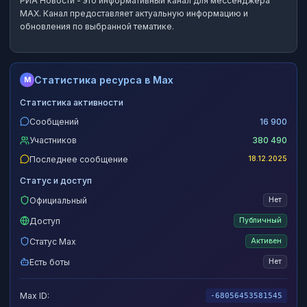
РИА Новости
- это
информативный канал
для мессенджера
MAX.
Канал предоставляет актуальную информацию и
обновления по выбранной тематике.
Статистика ресурса в Max
M
Статистика активности
Сообщений
16 900
Участников
380 490
Последнее сообщение
18.12.2025
Статус и доступ
Официальный
Нет
Доступ
Публичный
Статус Max
Активен
Есть боты
Нет
Max ID:
-68056453581545