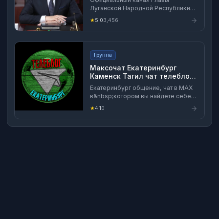
Луганской Народной Республики
Леонида Ивановича Пасечника.
★
5.0
3,456
Официальный сайт: https://
главалнр.рф Официальная страница
ВК: https://vk.com/pasechnik_li
Группа
Максочат Екатеринбург
Каменск Тагил чат телеблог
MAX
Екатеринбург общение, чат в MAX
в&nbsp;котором вы найдете себе
друзей и подруг для дальнейшего
★
4.1
0
диалога, так же можно кидать
новости и всякую всячину
связанную с городом, если у вас
есть какие либо предложения то
так же можете присылать это в наш
чат для детального обсуждения.