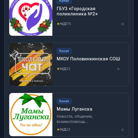
Канал
ГБУЗ «Городская
поликлиника №2»
★
Н/Д
175
Канал
МКОУ Половинкинская СОШ
★
Н/Д
33
Канал
Мамы Луганска
Новости, общение,
взаимопомощь...
★
Н/Д
23