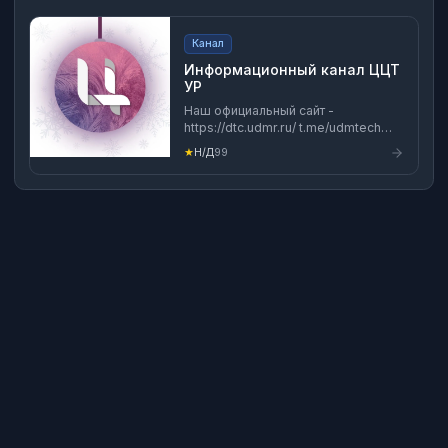
Канал
Информационный канал ЦЦТ
УР
Наш официальный сайт -
https://dtc.udmr.ru/ t.me/udmtech
Сообщество в Telegram -
★
Н/Д
99
https://t.me/udmtech Группа ВК -
https://vk.com/udmtech ☎️ Тех.
поддержка: (3412) 573-663 📥
sd@udmr.ru