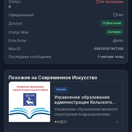
Статус:
Не проверен
0
Официальный:
Нет
Доступ:
Публичный
Статус Max:
Активен
Есть боты:
Нет
Max ID:
-68810397947268
Последнее сообщение:
9 месяцев назад
Похожие на
Современное Искусство
Канал
Управление образования
администрации Кольского
муниципального округа
Управление образования является
Мурманской области
структурным подразделением
администрации Кольского округа,
★
Н/Д
35
органом администрации Кольского
округа, обеспечивающим в