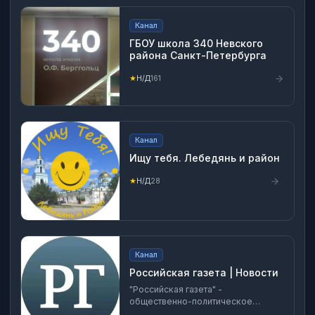
пределах своей компетенции
управление сфере образования
Канал
ГБОУ школа 340 Невского
района Санкт-Петербурга
★
Н/Д
161
Канал
Ищу тебя. Лебедянь и район
★
Н/Д
28
Канал
Российская газета | Новости
"Российская газета" -
общественно-политическое
издание, учрежденное