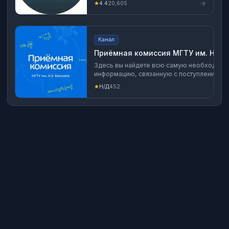
★
4.4
20,605
Правительством РФ. Ежедневно -
новости, интервью первых лиц,
комментарии экспертов, фото- и
видеорепортажи.
Канал
Приёмная комиссия МГТУ им. Н.Э.
Здесь вы найдете всю самую необходим
информацию, связанную с поступлением в
Регистрация в перечне РКН:
★
Н/Д
452
https://www.gosuslugi.ru/snet/67caa99610
VK: vk.com/ab_bmstu1830