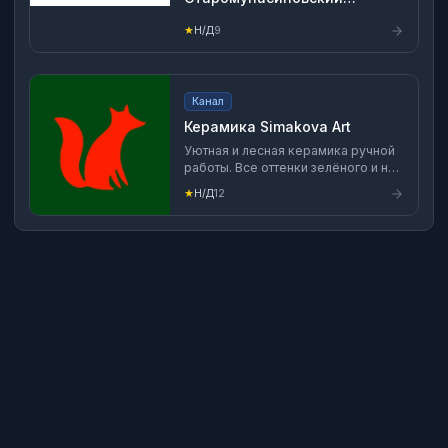
сельсовет МР Бурзянский
район РБ
★
Н/Д
9
Канал
Керамика Simakova Art
Уютная и лесная керамика ручной
работы. Все оттенки зелёного и не
только. Создаётся из качественных
★
Н/Д
12
материалов с соблюдением
технологии производства.