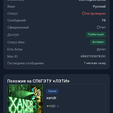
Язык:
Русский
Статус:
Не проверен
Сообщений:
76
Официальный:
Нет
Доступ:
Публичный
Статус Max:
Активен
Есть боты:
Нет
Max ID:
-69037333078191
Последнее сообщение:
7 месяцев назад
Похожие на
СПбГЭТУ «ЛЭТИ»
Канал
xandr
★
Н/Д
6