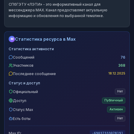
СПбГЭТУ «ЛЭТИ»
- это
информативный канал
для
мессенджера MAX.
Канал предоставляет актуальную
информацию и обновления по выбранной тематике.
Статистика ресурса в Max
M
Статистика активности
Сообщений
76
Участников
368
Последнее сообщение
18.12.2025
Статус и доступ
Официальный
Нет
Доступ
Публичный
Статус Max
Активен
Есть боты
Нет
Max ID:
-69037333078191