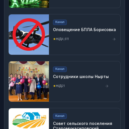
Канал
Оповещение БПЛА Борисовка
★
Н/Д
4,611
Канал
Сотрудники школы Нырты
★
Н/Д
21
Канал
Совет сельского поселения
Старомунасиповский