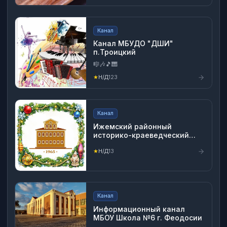
Канал
Канал МБУДО "ДШИ"
п.Троицкий
🎼🎶🎵🎹
★
Н/Д
123
Канал
Ижемский районный
историко-краеведческий
музей
★
Н/Д
13
Канал
Информационный канал
МБОУ Школа №6 г. Феодосии