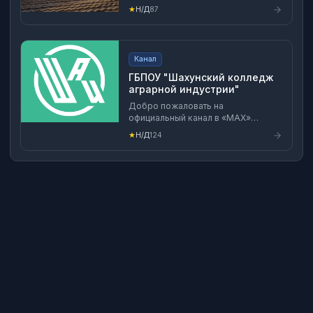
★
Н/Д
87
Канал
ГБПОУ "Шахунский колледж
аграрной индустрии"
Добро пожаловать на
официальный канал в «MAX»
Шахунского колледжа аграрной
★
Н/Д
124
индустрии! Здесь вы найдете
актуальную информацию о наших
образовательных программах,
достижениях студентов и
преподавателей, а также о жизни
колледжа. Присоединяйтесь,
чтобы быть в курсе всех событий!