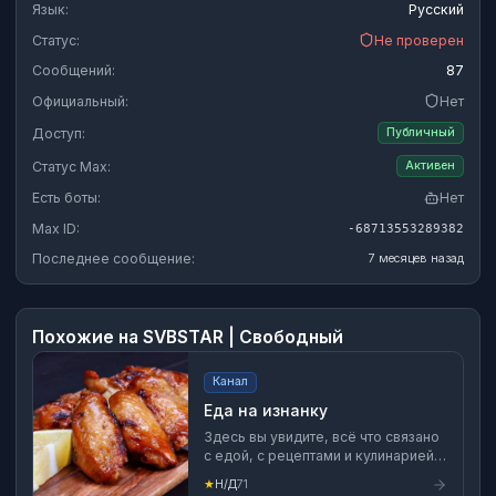
Язык:
Русский
Статус:
Не проверен
Сообщений:
87
Официальный:
Нет
Доступ:
Публичный
Статус Max:
Активен
Есть боты:
Нет
Max ID:
-68713553289382
Последнее сообщение:
7 месяцев назад
Похожие на
SVBSTAR | Свободный
Канал
Еда на изнанку
Здесь вы увидите, всë что связано
с едой, с рецептами и кулинарией
со всего мира
★
Н/Д
71