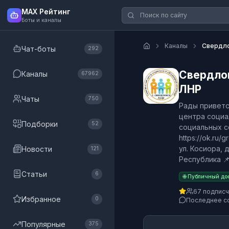
MAX Рейтинг
Боты и каналы
Каналы
Свердло
Чат-боты
292
Свердло
Каналы
67962
ЛНР
Чаты
750
Рады приветс
центра социа
Подборки
52
социальных сет
https://ok.ru/
ул. Косиора, 
Новости
121
Республика 📌
Статьи
6
🌐 Публичный до
67 подпис
Избранное
0
Последнее с
Популярные
375