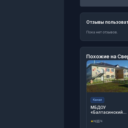
Отзывы пользова
Пока нет отзывов.
Похожие на
Све
Канал
МБДОУ
«Балтасинский
детский сад №2»
★
Н/Д
74