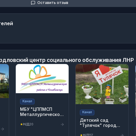
Оставить отзыв
телей
рдловский центр социального обслуживания ЛНР
Канал
МБУ "ЦППМСП
Канал
Металлургического
района
Детский сад
г.Челябинска"
★
Н/Д
20
"Тулячок" город
Тула
★
Н/Д
117