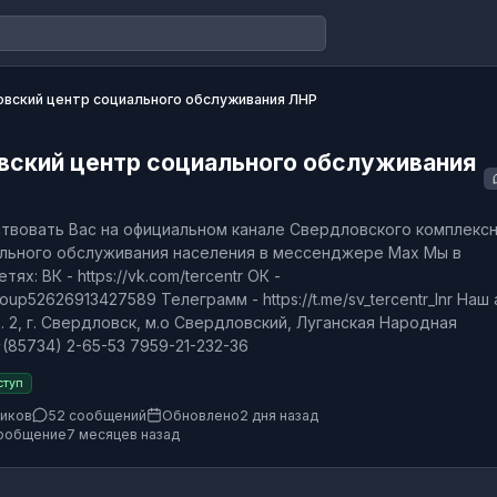
вский центр социального обслуживания ЛНР
вский центр социального обслуживания
твовать Вас на официальном канале Свердловского комплекс
льного обслуживания населения в мессенджере Max Мы в
ях: ВК - https://vk.com/tercentr ОК -
group52626913427589 Телеграмм - https://t.me/sv_tercentr_lnr Наш
д. 2, г. Свердловск, м.о Свердловский, Луганская Народная
(85734) 2-65-53 7959-21-232-36
ступ
чиков
52 сообщений
Обновлено
2 дня назад
ообщение
7 месяцев назад