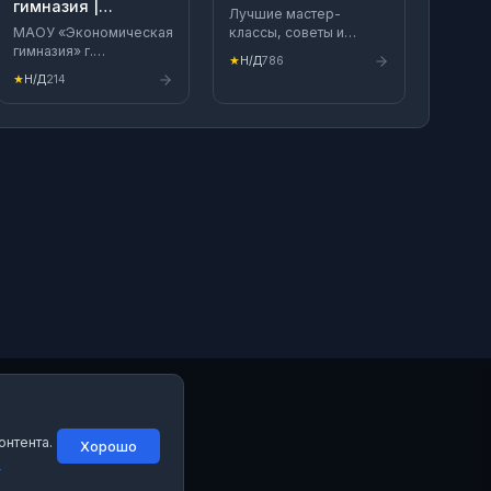
гимназия |
Лучшие мастер-
Хабаровск
МАОУ «Экономическая
классы, советы и
гимназия» г.
подсказки для шитья!
★
Н/Д
786
Хабаровска 🌐Сайт:
Реклама и
★
Н/Д
214
https://gekon-
сотрудничество:
khv.gosuslugi.ru
https://clck.ru/3QUiBa
Социальные сети: ВК:
https://vk.com/gekonkhv
ОК:
https://ok.ru/group/70000001068907
Телеграм:
https://t.me/ecgim MAX:
@id2725022686_gos
Телефон: + 7 (4212) 74
25 72
онтента.
Хорошо
й