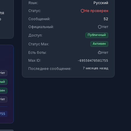
Язык:
Русский
Статус:
Не проверен
ля
о
Сообщений:
52
Официальный:
Нет
Доступ:
Публичный
Статус Max:
Активен
Есть боты:
Нет
Max ID:
-69550470501755
Последнее сообщение:
7 месяцев назад
Нет
ный
вен
Нет
755