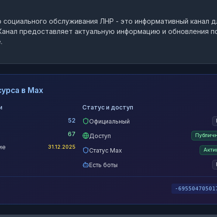
 социального обслуживания ЛНР
- это
информативный канал
д
анал предоставляет актуальную информацию и обновления п
.
урса в Max
и
Статус и доступ
52
Официальный
67
Доступ
Публич
ие
31.12.2025
Статус Max
Акти
Есть боты
-69550470501