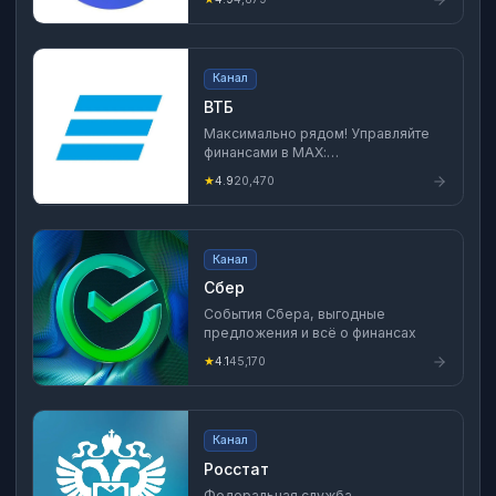
клиентов.
Канал
ВТБ
Максимально рядом! Управляйте
финансами в МАХ:
https://max.ru/vtb_bot
★
4.9
20,470
Канал
Сбер
События Сбера, выгодные
предложения и всё о финансах
★
4.1
45,170
Канал
Росстат
Федеральная служба