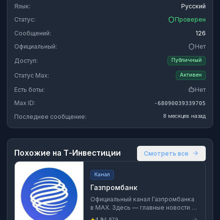
Язык:
Русский
Статус:
Проверен
Сообщений:
126
Официальный:
Нет
Доступ:
Публичный
Статус Max:
Активен
Есть боты:
Нет
Max ID:
-68090039339705
Последнее сообщение:
8 месяцев назад
Похожие на
Т-Инвестиции
Смотреть все
Канал
Газпромбанк
Официальный канал Газпромбанка
в MAX. Здесь — главные новости о
работе банка и обслуживании
★
4.9
4,879