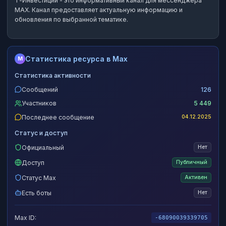
Т-Инвестиции
- это
информативный канал
для мессенджера
MAX.
Канал предоставляет актуальную информацию и
обновления по выбранной тематике.
Статистика ресурса в Max
M
Статистика активности
Сообщений
126
Участников
5 449
Последнее сообщение
04.12.2025
Статус и доступ
Официальный
Нет
Доступ
Публичный
Статус Max
Активен
Есть боты
Нет
Max ID:
-68090039339705