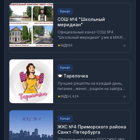
Канал
СОШ №4 "Школьный
меридиан"
Официальный канал СОШ №4
"Школьный меридиан" уже в MAX!
Будь с нами, будь в курсе событий!
★
Н/Д
186
Канал
🍽️ Тарелочка
Лучшие рецепты на каждый день,
питание , меню , рацион на завтрак
обед и ужин , низкокалорийные
★
Н/Д
54,424
рецепты, быстрая готовка, еда ,
диетические рецепты , борщ ,
окрошка , салат , постные рецепты
, десерты и многое другое вы
Канал
найдете в нашем кулинарном
канале. Контент носит
ЖКС №4 Приморского района
ознакомительный и
Санкт-Петербурга
познавательный характер,
Официальный канал ООО "ЖКС №4