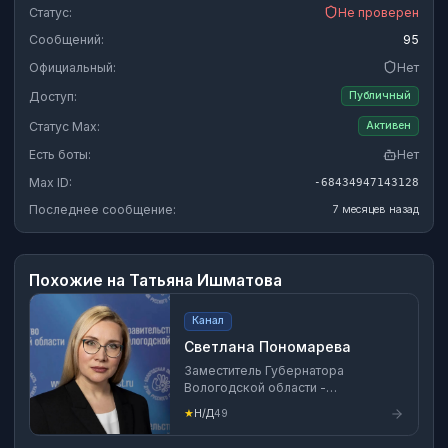
Статус:
Не проверен
Сообщений:
95
Официальный:
Нет
Доступ:
Публичный
Статус Max:
Активен
Есть боты:
Нет
Max ID:
-68434947143128
Последнее сообщение:
7 месяцев назад
Похожие на
Татьяна Ишматова
Канал
Светлана Пономарева
Заместитель Губернатора
Вологодской области -
руководитель Аналитического
★
Н/Д
49
центра области