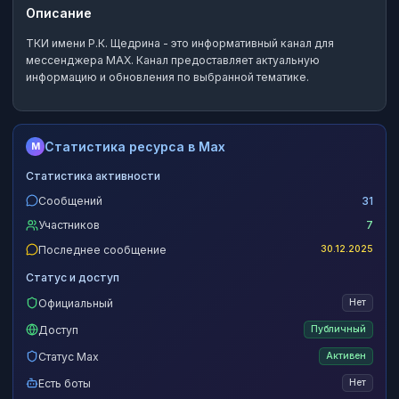
Описание
ТКИ имени Р.К. Щедрина
- это
информативный канал
для
мессенджера MAX.
Канал предоставляет актуальную
информацию и обновления по выбранной тематике.
Статистика ресурса в Max
M
Статистика активности
Сообщений
31
Участников
7
Последнее сообщение
30.12.2025
Статус и доступ
Официальный
Нет
Доступ
Публичный
Статус Max
Активен
Есть боты
Нет