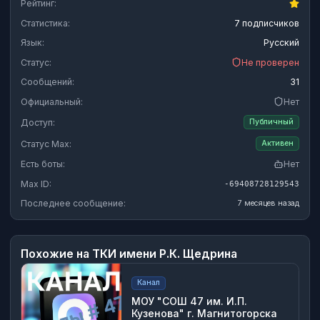
Рейтинг:
Статистика:
7 подписчиков
Язык:
Русский
Статус:
Не проверен
Сообщений:
31
Официальный:
Нет
Доступ:
Публичный
Статус Max:
Активен
Есть боты:
Нет
Max ID:
-69408728129543
Последнее сообщение:
7 месяцев назад
Похожие на
ТКИ имени Р.К. Щедрина
Канал
МОУ "СОШ 47 им. И.П.
Кузенова" г. Магнитогорска