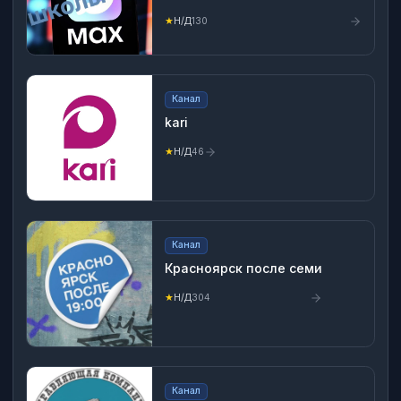
★
Н/Д
130
Канал
kari
★
Н/Д
46
Канал
Красноярск после семи
★
Н/Д
304
Канал