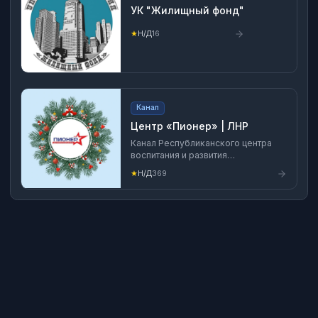
УК "Жилищный фонд"
★
Н/Д
16
Канал
Центр «Пионер» | ЛНР
Канал Республиканского центра
воспитания и развития
дополнительного образования
★
Н/Д
369
«Пионер» Мы во Вконтакте:
https://vk.com/pionercentr81?
from=search Мы в Telegram:
https://t.me/pionercentr81