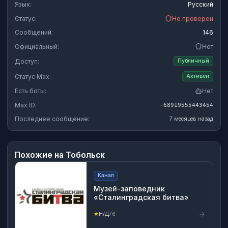
Язык:
Русский
Статус:
Не проверен
Сообщений:
146
Официальный:
Нет
Доступ:
Публичный
Статус Max:
Активен
Есть боты:
Нет
Max ID:
-68919555443454
Последнее сообщение:
7 месяцев назад
Похожие на
Тобольск
Канал
Музей-заповедник
«Сталинградская битва»
★
Н/Д
76