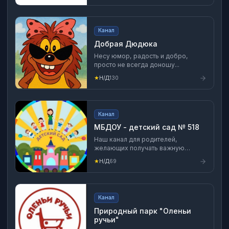
Канал
Добрая Дюдюка
Несу юмор, радость и добро,
просто не всегда доношу...
★
Н/Д
130
Канал
МБДОУ - детский сад № 518
Наш канал для родителей,
желающих получать важную
информацию!
★
Н/Д
69
Канал
Природный парк "Оленьи
ручьи"