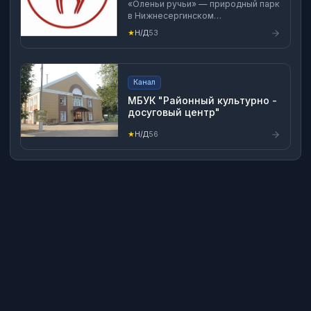
«Оленьи ручьи» — природный парк
в Нижнесергинском
муниципальном районе
★
Н/Д
53
Свердловской области, в 100
километрах на юго-запад от
Екатеринбурга. Открыт 29 октября
1999 года. Сайт: olenpark.ru 📞
Канал
+79041725565
МБУК "Районный культурно -
досуговый центр"
★
Н/Д
56