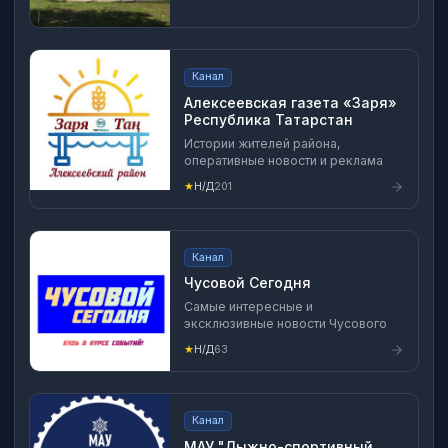
Канал
Алексеевская газета «Заря»
Республика Татарстан
Истории жителей района,
оперативные новости и реклама
★
Н/Д
201
Канал
Чусовой Сегодня
Самые интересные и
эксклюзивные новости Чусового
★
Н/Д
63
Канал
МАУ "Лыжно-спортивный