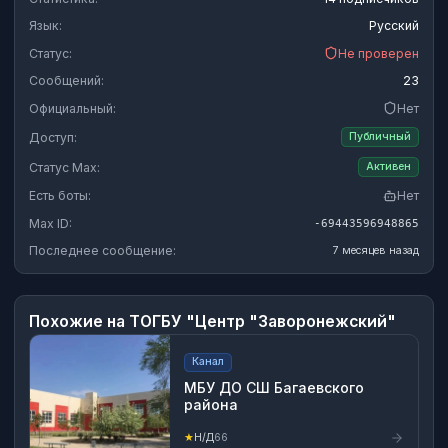
Язык:
Русский
Статус:
Не проверен
Сообщений:
23
Официальный:
Нет
Доступ:
Публичный
Статус Max:
Активен
Есть боты:
Нет
Max ID:
-69443596948865
Последнее сообщение:
7 месяцев назад
Похожие на
ТОГБУ "Центр "Заворонежский"
Канал
МБУ ДО СШ Багаевского
района
★
Н/Д
66