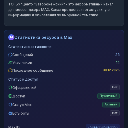
ТОГБУ "Центр "Заворонежский"
- это
информативный канал
для мессенджера MAX.
Канал предоставляет актуальную
информацию и обновления по выбранной тематике.
Статистика ресурса в Max
M
Статистика активности
Сообщений
23
Участников
14
Последнее сообщение
30.12.2025
Статус и доступ
Официальный
Нет
Доступ
Публичный
Статус Max
Активен
Есть боты
Нет
Max ID:
-69443596948865