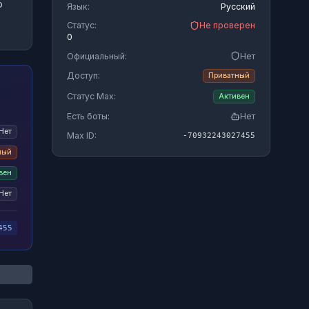
о
Язык:
Русский
Статус:
Не проверен
0
Официальный:
Нет
Доступ:
Приватный
Статус Max:
Активен
Есть боты:
Нет
Нет
Max ID:
-70932243027455
ный
вен
Нет
455