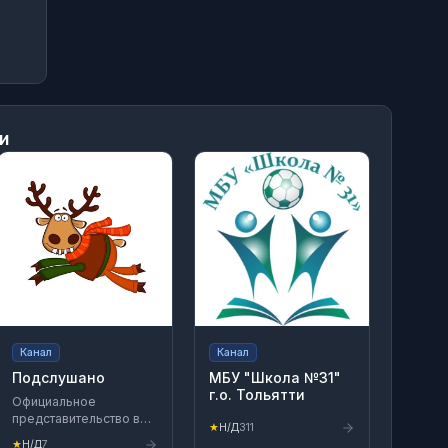
и
Канал
Канал
Подслушано
МБУ "Школа №31"
г.о. Тольятти
Официальное
представительство в
★
Н/Д
311
MAX 😜 Здесь говорят
★
Н/Д
7