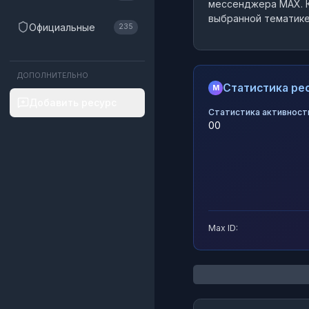
мессенджера MAX.
К
выбранной тематике
Официальные
235
ДОПОЛНИТЕЛЬНО
Статистика рес
M
Добавить ресурс
Статистика активност
0
0
Max ID: