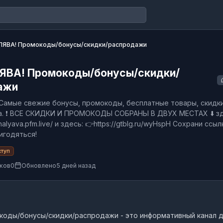
ЯВА! Промокоды/бонусы/скидки/распродажи
ЯВА! Промокоды/бонусы/скидки/
ажи
 Самые свежие бонусы, промокоды, бесплатные товары, скидки
а. ❗ ВСЕ СКИДКИ И ПРОМОКОДЫ СОБРАНЫ В ДВУХ МЕСТАХ ⬇️ зд
-halyava.pfm.live/ и здесь: 👉https://gtblg.ru/wyHspH Сохрани ссыл
игодяться!
ступ
ков
0
Обновлено
5 дней назад
коды/бонусы/скидки/распродажи
- это
информативный канал
д