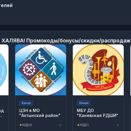
телей
 ХАЛЯВА! Промокоды/бонусы/скидки/распродаж
Канал
Канал
ад
ЦЗН в МО
МБУ ДО
"Ахтынский район"
"Каневская РДШИ"
★
Н/Д
48
★
Н/Д
21