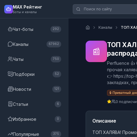
MAX Рейтинг
Боты и каналы
Каналы
ТОП ХАЛ
Чат-боты
292
ТОП ХАЛ
Каналы
67962
📰
распрод
Чаты
750
Perfluence 
прочая халяв
Подборки
52
👉 https://top
закладках, пр
Новости
121
🔒 Приватный до
0 подписчи
Статьи
6
Избранное
0
Описание
ТОП ХАЛЯВА! Промо
Популярные
375