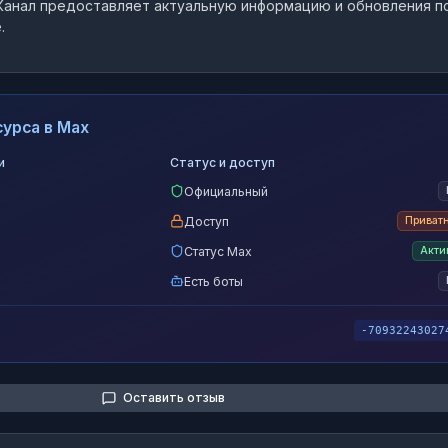
анал предоставляет актуальную информацию и обновления п
.
урса в Max
и
Статус и доступ
Официальный
Доступ
Приват
Статус Max
Акти
Есть боты
-70932243027
Оставить отзыв