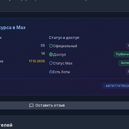
урса в Max
и
Статус и доступ
39
Официальный
14
Доступ
Публич
ие
17.12.2025
Статус Max
Акти
Есть боты
-68707747952
Оставить отзыв
телей