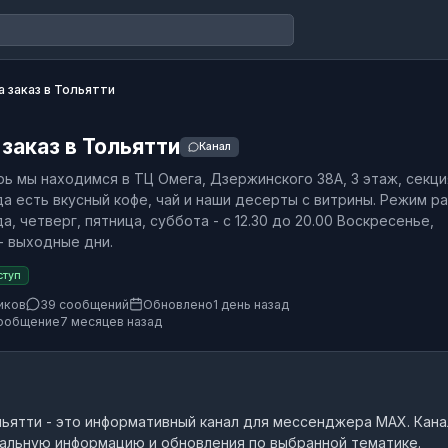
а заказ в Тольятти
 заказ в Тольятти
Канал
рь мы находимся в ТЦ Омега, Дзержинского 38А, 3 этаж, секци
да есть вкусный кофе, чай и наши десерты с витрины. Режим р
а, четверг, пятница, суббота - с 12.30 до 20.00 Воскресенье,
- выходные дни.
ступ
иков
39 сообщений
Обновлено
1 день назад
ообщение
7 месяцев назад
льятти
- это
информативный канал
для мессенджера MAX.
Кана
альную информацию и обновления по выбранной тематике.