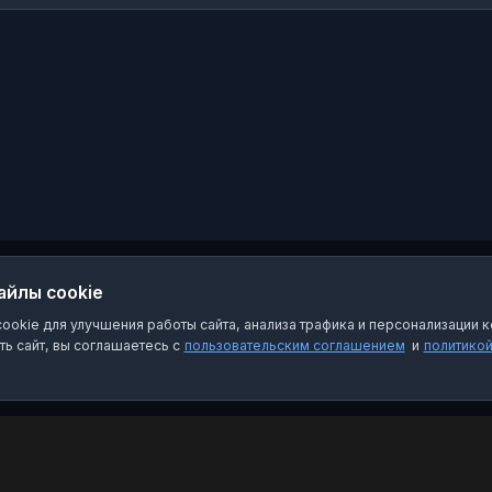
мероприятиях,
встречах и других
важных и интересных
событиях нашей
школы!
айлы cookie
okie для улучшения работы сайта, анализа трафика и персонализации к
ь сайт, вы соглашаетесь с
пользовательским соглашением
и
политико
Категории
Пра