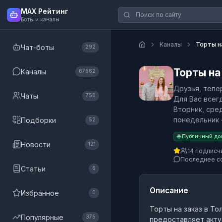
MAX Рейтинг
Боты и каналы
Каналы
Торты н
Чат-боты
292
Торты на
Каналы
67962
Друзья, тепе
Чаты
750
Для Вас всег
Вторник, сред
понедельник 
Подборки
52
🌐 Публичный до
Новости
121
14 подписч
Последнее с
Статьи
6
Описание
Избранное
0
Торты на заказ в То
Популярные
375
предоставляет акту