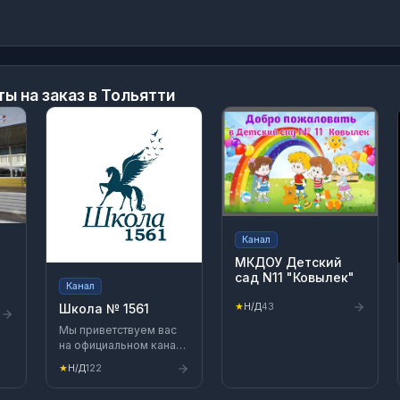
ты на заказ в Тольятти
Канал
МКДОУ Детский
.
сад N11 "Ковылек"
Канал
★
Н/Д
43
Школа № 1561
Мы приветствуем вас
на официальном канале
ГБОУ Школа № 1561!
★
Н/Д
122
Здесь только свежая
информация о