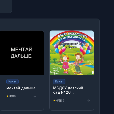
Канал
Канал
мечтай дальше.
МБДОУ детский
сад № 26
"Добрынюшка" г.
★
Н/Д
17
Брянска
★
Н/Д
62