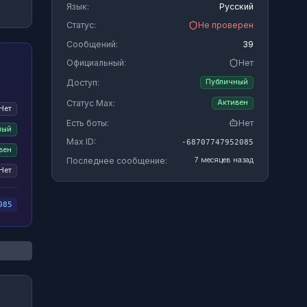
Язык:
Русский
Статус:
Не проверен
Сообщений:
39
Официальный:
Нет
Доступ:
Публичный
Статус Max:
Активен
Нет
Есть боты:
Нет
ный
Max ID:
-68707747952085
вен
Последнее сообщение:
7 месяцев назад
Нет
085