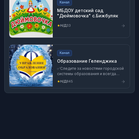
Канал
МБДОУ детский сад
"Дюймовочка" с.Бижбуляк
★
Н/Д
33
Канал
Образование Геленджика
✅Следите за новостями городской
системы образования и всегда
оставайтесь в курсе событий.
★
Н/Д
845
✅Наш телефон для связи
8(86141)5-32-01. ✅Мы в ВК:
https://vk.com/club211715499