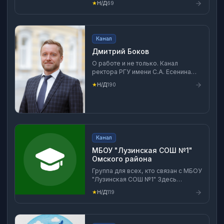
★
Н/Д
69
Канал
Дмитрий Боков
О работе и не только. Канал
ректора РГУ имени С.А. Есенина
Дмитрия Александровича Бокова.
★
Н/Д
190
Канал
МБОУ "Лузинская СОШ №1"
Омского района
Группа для всех, кто связан с МБОУ
"Лузинская СОШ №1" Здесь
публикуются анонсы и итоги
★
Н/Д
119
мероприятий, интересных событий,
акций, достижения учащихся.
Будьте с нами! Будьте в курсе!