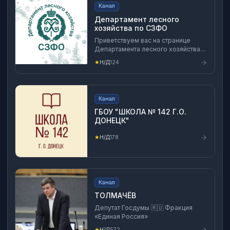
Канал
Департамент лесного
хозяйства по СЗФО
Приветствуем вас на странице
Департамента лесного хозяйства
по Северо - Западному
★
Н/Д
124
федеральному округу
Департамент лесного хозяйства по
СЗФО является территориальным
органом Федерального агентства
Канал
лесного хозяйства (Рослесхоз) на
территории Северо-Запада ✅ВК:
ГБОУ "ШКОЛА № 142 Г.О.
https://vk.com/dlhszfo ✅Тelegram:
ДОНЕЦК"
https://t.me/dlhszfo ✅ОК:
https://ok.ru/dlhszfo ✅Адрес
★
Н/Д
178
электронной почты:
info@szfo.rosleshoz.gov.r
Канал
ТОЛМАЧЁВ
Депутат Госдумы 🇷🇺 Фракция
«Единая Россия»
★
Н/Д
572