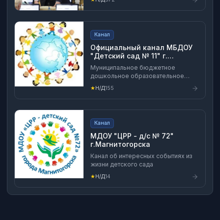
Канал
Официальный канал МБДОУ
"Детский сад № 11" г.
Сыктывкар
Муниципальное бюджетное
дошкольное образовательное
учреждение «Детский сад № 11
★
Н/Д
155
комбинированного вида" г.
Сыктывкара (МБДОУ «Детский сад
№ 11») Сайт: https://ds11-
syk.gosuslugi.ru/ Страница ВК:
Канал
https://vk.com/public203023120
МДОУ "ЦРР - д/с № 72"
г.Магнитогорска
Канал об интересных событиях из
жизни детского сада
★
Н/Д
14