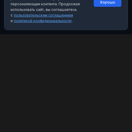
Хорошо
персонализации контента. Продолжая
использовать сайт, вы соглашаетесь
с
пользовательским соглашением
и
политикой конфиденциальности
.
MAX Рейтинг
Лучшие боты, каналы и группы для мессенджера MAX. Находите
качественный контент и полезные инструменты.
Категории
Чат-боты
Каналы
Группы
Избранное
Правовая информация
Пользовательское соглашение