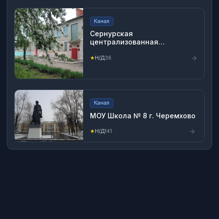
Канал
Сернурская
централизованная
библиотечная система
★
Н/Д
36
Канал
МОУ Школа № 8 г. Черемхово
★
Н/Д
141