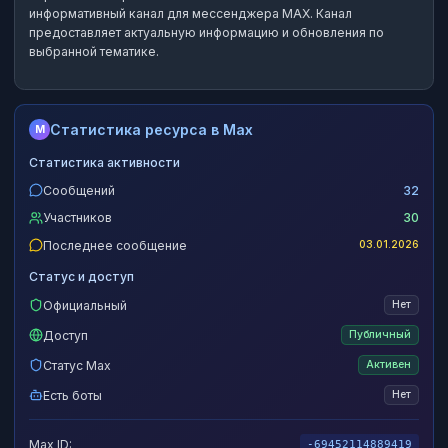
информативный канал
для мессенджера MAX.
Канал
предоставляет актуальную информацию и обновления по
выбранной тематике.
Статистика ресурса в Max
M
Статистика активности
Сообщений
32
Участников
30
Последнее сообщение
03.01.2026
Статус и доступ
Официальный
Нет
Доступ
Публичный
Статус Max
Активен
Есть боты
Нет
Max ID:
-69452114889419