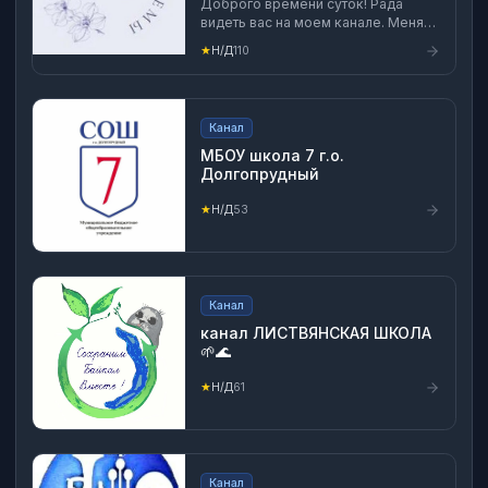
Доброго времени суток! Рада
видеть вас на моем канале. Меня
зовут Надежда Маштакова. Я —
★
Н/Д
110
дизайнер авторских схем для
вышивки крестом. Работаю с 2014
года и нарисовала более 600 схем
в разных техниках! Все мои работы
Канал
можно увидеть в моей группе
https://vk.com/imagis
МБОУ школа 7 г.о.
Долгопрудный
★
Н/Д
53
Канал
канал ЛИСТВЯНСКАЯ ШКОЛА
🌱🌊
★
Н/Д
61
Канал