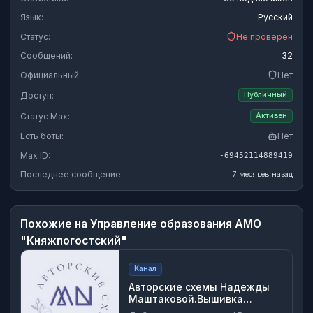
Язык:
Русский
Статус:
Не проверен
Сообщений:
32
Официальный:
Нет
Доступ:
Публичный
Статус Max:
Активен
Есть боты:
Нет
Max ID:
-69452114889419
Последнее сообщение:
7 месяцев назад
Похожие на
Управление образования АМО
"Княжпогостский"
Канал
Авторские схемы Надежды
Маштаковой.Вышивка
крестом