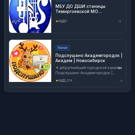
МБУ ДО ДШИ станицы
Темиргоевской МО
Курганинский район
★
Н/Д
11
Канал
Подслушано Академгородок |
Академ | Новосибирск
👩‍💻Крупнейший городской канал🏡
Подслушано Академгородок |
Академ | Новосибирск 📈 Реклама
★
Н/Д
1,274
на канале - 👉
https://telega.in/nm/vakademgorodke
👈 ___________________________
Новости, Вакансии, Работа,
Объявления, Афиша, События,
Знакомства, Ищу Модель, Мастер,
Отдам, Подработка, Барахолка,
Авто, Аренда, Рынок, Реклама,
Бизнес, ЧП, Метро, Недвижимость