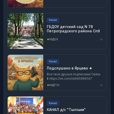
Канал
ГБДОУ детский сад N 78
Петроградского района Спб
★
Н/Д
28
Канал
Подслушано в Ярцево ★
Все твои друзья подписаны! Связь
⬇️ https://vk.com/id495966147
★
Н/Д
736
Канал
КАНАЛ д/с "Тылсым"