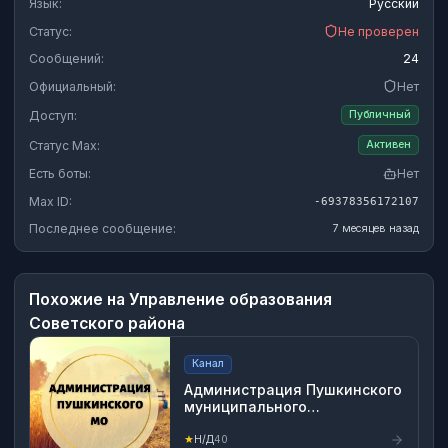
Язык:
Русский
Статус:
Не проверен
Сообщений:
24
Официальный:
Нет
Доступ:
Публичный
Статус Max:
Активен
Есть боты:
Нет
Max ID:
-69378356172107
Последнее сообщение:
7 месяцев назад
Похожие на
Управление образования
Советского района
Канал
Администрация Пушкинского
муниципального
образования
★
Н/Д
40