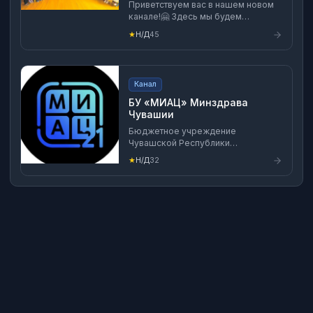
Приветствуем вас в нашем новом
канале!🤗 Здесь мы будем
делиться самыми интересными
★
Н/Д
45
событиями из жизни нашего
детского сада ❣️ Подписавшись на
нас, вы откроете дверь в мир
позитивных эмоций.
Канал
БУ «МИАЦ» Минздрава
Чувашии
Бюджетное учреждение
Чувашской Республики
«Медицинский информационно-
★
Н/Д
32
аналитический центр»
Министерства здравоохранения
Чувашской Республики
#МИАЦЧувашии #МИАЦ21