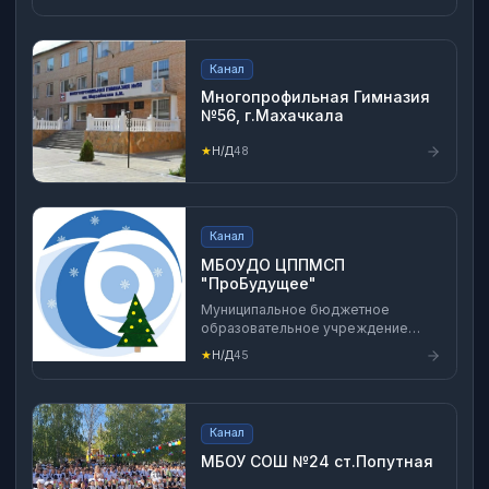
муниципального округа Калужской
области. Адрес: 249440,
Калужская область, г. Киров, ул.
Пролетарская, д. 174. E-mail:
Канал
obr_kirov@mail.ru Тел.:
8(48456)57309, 29185.
Многопрофильная Гимназия
№56, г.Махачкала
★
Н/Д
48
Канал
МБОУДО ЦППМСП
"ПроБудущее"
Муниципальное бюджетное
образовательное учреждение
дополнительного образования
★
Н/Д
45
«Центр психолого-педагогической,
медицинской и социальной помощи
«ПроБудущее» городского округа
город Уфа Республики
Канал
Башкортостан 📞Телефон: +7 (347)
241-42-30 📍г. Уфа ул.
МБОУ СОШ №24 ст.Попутная
Комсомольская, д. 79 🌐http://