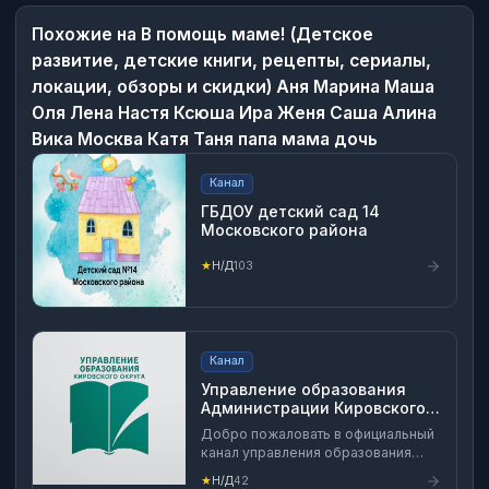
Похожие на
В помощь маме! (Детское
развитие, детские книги, рецепты, сериалы,
локации, обзоры и скидки) Аня Марина Маша
Оля Лена Настя Ксюша Ира Женя Саша Алина
Вика Москва Катя Таня папа мама дочь
Канал
ГБДОУ детский сад 14
Московского района
★
Н/Д
103
Канал
Управление образования
Администрации Кировского
муниципального округа
Добро пожаловать в официальный
канал управления образования
Администрации Кировского
★
Н/Д
42