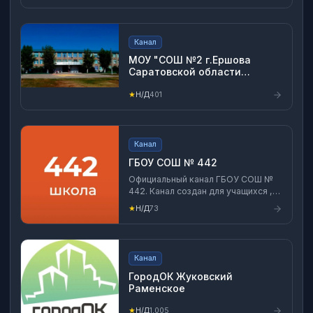
(тепловой энергии) Приемная -
8(3435)23-05-60 Диспетчерская
(круглосуточно) - 8(3435)23-05-
Канал
96, 8(3435)47-62-92 Отдел кадров
- 8(3435)23-05-70
МОУ "СОШ №2 г.Ершова
Саратовской области
им.Героя Советского Союза
Зуева М.А."
★
Н/Д
401
Канал
ГБОУ СОШ № 442
Официальный канал ГБОУ СОШ №
442. Канал создан для учащихся ,их
родителей и сотрудников школы.
★
Н/Д
73
Канал
ГородОК Жуковский
Раменское
★
Н/Д
1,005