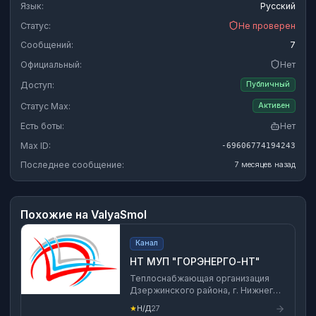
Язык:
Русский
Статус:
Не проверен
Сообщений:
7
Официальный:
Нет
Доступ:
Публичный
Статус Max:
Активен
Есть боты:
Нет
Max ID:
-69606774194243
Последнее сообщение:
7 месяцев назад
Похожие на
ValyaSmol
Канал
НТ МУП "ГОРЭНЕРГО-НТ"
Теплоснабжающая организация
Дзержинского района, г. Нижнего
Тагила Основной вид деятельности:
★
Н/Д
27
Передача пара и горячей воды