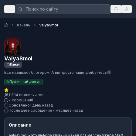
Каналы
ValyaSmol
ValyaSmol
Канал
Все называют блогером! А вы просто чаще улыбайтесь!🤭
🌐 Публичный доступ
1 394 подписчиков
7 сообщений
Обновлено
1 день назад
Последнее сообщение
7 месяцев назад
Описание
ValyaSmol
- это
информативный канал
для мессенджера MAX.