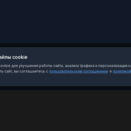
тегам: #Кострома
#молодёжь #мкпале
айлы cookie
okie для улучшения работы сайта, анализа трафика и персонализации к
ь сайт, вы соглашаетесь с
пользовательским соглашением
и
политико
Категории
Пра
Чат-боты
Пол
Каналы
Пол
Группы
О на