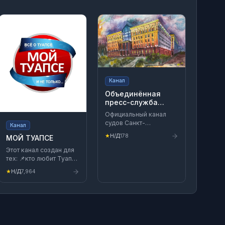
Канал
Объединённая
пресс-служба
судов Санкт-
Официальный канал
Петербурга
судов Санкт-
Канал
Петербурга: быстро,
★
Н/Д
178
МОЙ ТУАПСЕ
четко и по делу
Этот канал создан для
тех: 📌кто любит Туапсе
📌кто хочет знать
★
Н/Д
7,964
городские новости 📌
кто готов поделиться
своей информацией о
Туапсе. 📌События,
анонсы, важная
информация, много