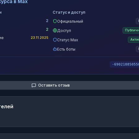
урса в Max
и
Статус и доступ
2
Официальный
2
Доступ
Публич
ие
23.11.2025
Статус Max
Акти
Есть боты
-69021885055
Оставить отзыв
телей