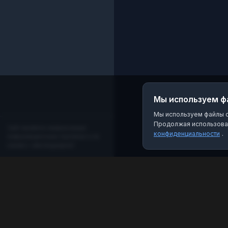
Мы используем ф
Мы используем файлы co
Продолжая использоват
Сайт является независимым
конфиденциальности
.
информационным порталом и не
связан с мессенджером!
MAX Рейтинг
Лучшие боты, каналы и группы для мессенджера
MAX. Находите качественный контент и полезные
инструменты.