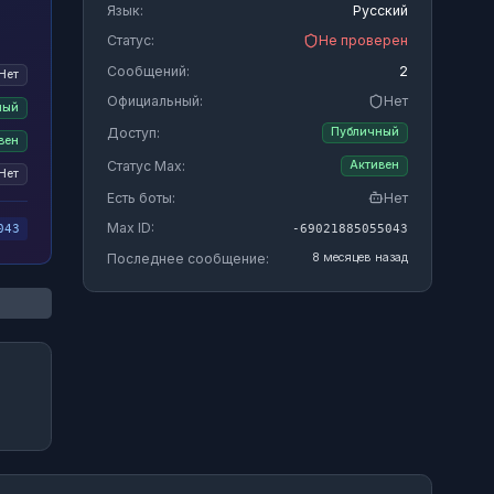
Язык:
Русский
Статус:
Не проверен
Сообщений:
2
Нет
Официальный:
Нет
ный
Доступ:
Публичный
вен
Статус Max:
Активен
Нет
Есть боты:
Нет
Max ID:
-69021885055043
043
Последнее сообщение:
8 месяцев назад