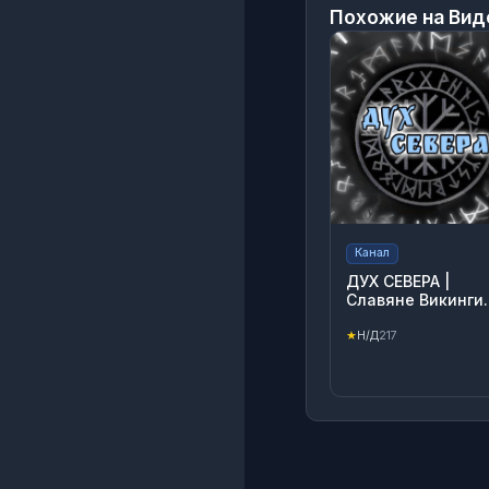
Похожие на
Вид
Канал
ДУХ СЕВЕРА |
Славяне Викинги
Татуировки
★
Н/Д
217