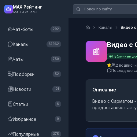
MAX Рейтинг
Боты и каналы
Каналы
Видео с
Чат-боты
292
Видео с
Каналы
67962
📰
🌐 Публичный до
Чаты
750
2 подписчи
Последнее с
Подборки
52
Новости
Описание
121
Видео с Сарматом
-
Статьи
6
предоставляет акту
Избранное
0
Популярные
375