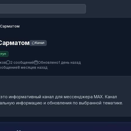
 Сарматом
 Сарматом
Канал
ступ
ков
2 сообщений
Обновлено
1 день назад
ообщение
8 месяцев назад
 это
информативный канал
для мессенджера MAX.
Канал
альную информацию и обновления по выбранной тематике.